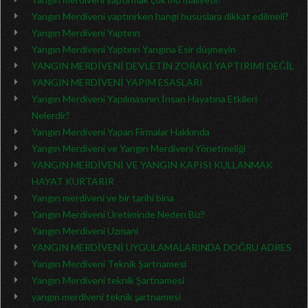
Yangın Merdiveni yaptırırken hangi hususlara dikkat edilmeli?
Yangın Merdiveni Yaptırın
Yangın Merdiveni Yaptırın Yangına Esir düşmeyin
YANGIN MERDİVENİ DEVLETİN ZORAKİ YAPTIRIMI DEĞİL
YANGIN MERDİVENİ YAPIM ESASLARI
Yangın Merdiveni Yapılmasının İnsan Hayatına Etkileri
Nelerdir?
Yangın Merdiveni Yapan Firmalar Hakkında
Yangın Merdiveni ve Yangın Merdiveni Yönetmeliği
YANGIN MERDİVENİ VE YANGIN KAPISI KULLANMAK
HAYAT KURTARIR
Yangın merdiveni ve bir tarihi bina
Yangın Merdiveni Üretiminde Neden Biz?
Yangın Merdiveni Uzmani
YANGIN MERDİVENİ UYGULAMALARINDA DOĞRU ADRES
Yangın Merdiveni Teknik Şartnamesi
Yangın Merdiveni teknik Şartnamesi
yangın merdiveni teknik şartnamesi