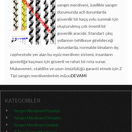
yangın merdiveni, özellikle yangın
durumunda acil durumlarda
güvenilir bir kaçış yolu sunmak için
oluşturulmuş çok önemli bir
güvenlik aracıdır. Standart çıkış
yollarının tehlikeye girebileceği
durumlarda, normalde binaların dış
cephesinde yer alan bu eşsiz merdiven sistemi, insanların
güvenliğe kaçması için güvenli ve rahat bir rota sunar.
Mukavemet, stabilite ve uzun ömürlülüğü garanti etmek için Z
Tipi yangın merdivenlerinin m&uu
DEVAMI
KATEGORİLER
Yangın Merdiveni Fiyatları
Yangın Merdiveni Firmaları
Yangın Merdiveni İmalatı
Z Tipi Yangın Merdiveni