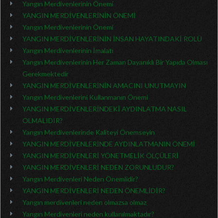
Yangın Merdivenlerinin Önemi
YANGIN MERDİVENLERİNİN ÖNEMİ
Yangın Merdivenlerinin Önemi
YANGIN MERDİVENLERİNİN İNSAN HAYATINDAKİ ROLÜ
Yangın Merdivenlerinin İmalatı
Yangın Merdivenlerinin Her Zaman Dayanıklı Bir Yapıda Olması
Gerekmektedir
YANGIN MERDİVENLERİNİN AMACINI UNUTMAYIN
Yangın Merdivenlerini Kullanmanın Önemi
YANGIN MERDİVENLERİNDEKİ AYDINLATMA NASIL
OLMALIDIR?
Yangın Merdivenlerinde Kaliteyi Önemseyin
YANGIN MERDİVENLERİNDE AYDINLATMANIN ÖNEMİ
YANGIN MERDİVENLERİ YÖNETMELİK ÖLÇÜLERİ
YANGIN MERDİVENLERİ NEDEN ZORUNLUDUR?
Yangın Merdivenleri Neden Önemlidir?
YANGIN MERDİVENLERİ NEDEN ÖNEMLİDİR?
Yangın merdivenleri neden olmazsa olmaz
Yangın Merdivenleri neden kullanılmaktadır?