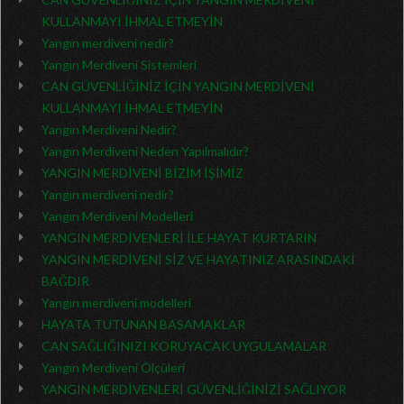
KULLANMAYI İHMAL ETMEYİN
Yangın merdiveni nedir?
Yangın Merdiveni Sistemleri
CAN GÜVENLİĞİNİZ İÇİN YANGIN MERDİVENİ
KULLANMAYI İHMAL ETMEYİN
Yangın Merdiveni Nedir?
Yangın Merdiveni Neden Yapılmalıdır?
YANGIN MERDİVENİ BİZİM İŞİMİZ
Yangın merdiveni nedir?
Yangın Merdiveni Modelleri
YANGIN MERDİVENLERİ İLE HAYAT KURTARIN
YANGIN MERDİVENİ SİZ VE HAYATINIZ ARASINDAKİ
BAĞDIR
Yangın merdiveni modelleri
HAYATA TUTUNAN BASAMAKLAR
CAN SAĞLIĞINIZI KORUYACAK UYGULAMALAR
Yangın Merdiveni Ölçüleri
YANGIN MERDİVENLERİ GÜVENLİĞİNİZİ SAĞLIYOR