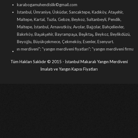
karabogamuhendislik©gmail.com
İstanbul, Ümraniye, Üsküdar, Sancaktepe, Kadıköy, Ataşehir,
Maltepe, Kartal, Tuzla, Gebze, Beykoz, Sultanbeyli, Pendik,
Maltepe, İstanbul, Arnavutköy, Avcılar, Bağcılar, Bahçelievler,
Bakırköy, Başakşehir, Bayrampaşa, Beşiktaş, Beykoz, Beylikdüzü,
Beyoğlu, Büyükçekmece, Çekmeköy, Esenler, Esenyurt.
rdiveni
"; "
yangın merdiveni fiyatları
"; "
yangın merdiveni firmaları
"; "
yangın merd
Tüm Hakları Saklıdır © 2015 - İstanbul Makaralı Yangın Merdiveni
İmalatı ve Yangın Kapısı Fiyatları