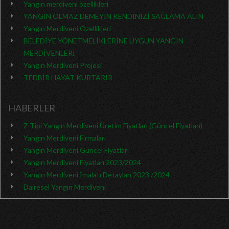
Yangın merdiveni özellikleri
YANGIN OLMAZ DEMEYİN KENDİNİZİ SAĞLAMA ALIN
Yangın Merdiveni Özellikleri
BELEDİYE YÖNETMELİKLERİNE UYGUN YANGIN
MERDİVENLERİ
Yangın Merdiveni Projesi
TEDBİR HAYAT KURTARIR
HABERLER
Z Tipi Yangın Merdiveni Üretim Fiyatları (Güncel Fiyatları)
Yangın Merdiveni Firmaları
Yangın Merdiveni Güncel Fiyatları
Yangın Merdiveni Fiyatları 2023/2024
Yangın Merdiveni İmalatı Detayları 2023 /2024
Dairesel Yangın Merdiveni