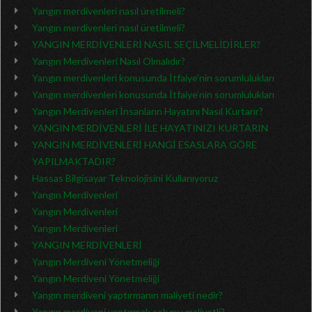
Yangın merdivenleri nasıl üretilmeli?
Yangın merdivenleri nasıl üretilmeli?
YANGIN MERDİVENLERİ NASIL SEÇİLMELİDİRLER?
Yangın Merdivenleri Nasıl Olmalıdır?
Yangın merdivenleri konusunda İtfaiye’nin sorumlulukları
Yangın merdivenleri konusunda İtfaiye’nin sorumlulukları
Yangın Merdivenleri İnsanların Hayatını Nasıl Kurtarır?
YANGIN MERDİVENLERİ İLE HAYATINIZI KURTARIN
YANGIN MERDİVENLERİ HANGİ ESASLARA GÖRE
YAPILMAKTADIR?
Hassas Bilgisayar Teknolojisini Kullanıyoruz
Yangın Merdivenleri
Yangın Merdivenleri
Yangın Merdivenleri
YANGIN MERDİVENLERİ
Yangın Merdiveni Yönetmeliği
Yangın Merdiveni Yönetmeliği
Yangın merdiveni yaptırmanın maliyeti nedir?
Yangın merdiveni yaptırmak çok mu maliyetli?