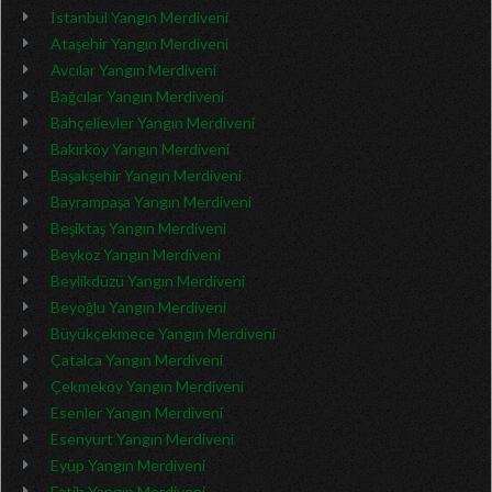
İstanbul Yangın Merdiveni
Ataşehir Yangın Merdiveni
Avcılar Yangın Merdiveni
Bağcılar Yangın Merdiveni
Bahçelievler Yangın Merdiveni
Bakırköy Yangın Merdiveni
Başakşehir Yangın Merdiveni
Bayrampaşa Yangın Merdiveni
Beşiktaş Yangın Merdiveni
Beykoz Yangın Merdiveni
Beylikdüzü Yangın Merdiveni
Beyoğlu Yangın Merdiveni
Büyükçekmece Yangın Merdiveni
Çatalca Yangın Merdiveni
Çekmeköy Yangın Merdiveni
Esenler Yangın Merdiveni
Esenyurt Yangın Merdiveni
Eyüp Yangın Merdiveni
Fatih Yangın Merdiveni