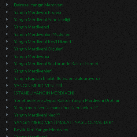
Dairesel Yangın Merdiveni
Yangın Merdiveni Projesi
Yangın Merdiveni Yönetmeliği
Yangın Merdivenci
Yangın Merdivenleri Modelleri
Yangın Merdiveni Keşif Hizmeti
Yangın Merdiveni Ölçüleri
Yangın Merdivenci
Yangın Merdiveni Sektöründe Kaliteli Hizmet
Yangın Merdivenleri
Yangın Kapıları İmalatı İle Sizleri Güldürüyoruz
YANGIN MERDİVENLERİ
İSTANBU YANGIN MERDİVENİ
Yönetmeliklere Uygun Kaliteli Yangın Merdiveni Üretimi
Yangın merdiveni almanın incelikleri nelerdir?
Yangın Merdiveni Nedir?
YANGIN MERDİVENİ İMALATI NASIL OLMALIDIR?
Beylikdüzü Yangın Merdiveni
Yangın Merdiveni