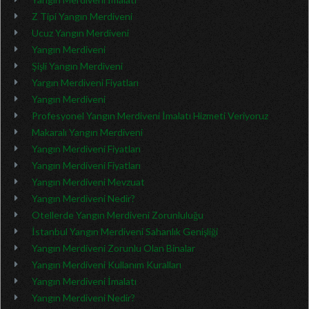
Z Tipi Yangın Merdiveni
Ucuz Yangın Merdiveni
Yangın Merdiveni
Şişli Yangın Merdiveni
Yargın Merdiveni Fiyatları
Yangın Merdiveni
Profesyonel Yangın Merdiveni İmalatı Hizmeti Veriyoruz
Makaralı Yangın Merdiveni
Yangın Merdiveni Fiyatları
Yangın Merdiveni Fiyatları
Yangın Merdiveni Mevzuat
Yangın Merdiveni Nedir?
Otellerde Yangın Merdiveni Zorunluluğu
İstanbul Yangın Merdiveni Sahanlık Genişliği
Yangın Merdiveni Zorunlu Olan Binalar
Yangın Merdiveni Kullanım Kuralları
Yangın Merdiveni İmalatı
Yangın Merdiveni Nedir?