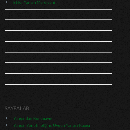
Etiler Yangın Merdiveni
SAYFALAR
Yangından Korkmayın
Yangın Yönetmeliğine Uygun Yangın Kapısı