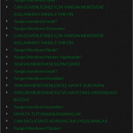
CAN GÜVENLİĞİNİZ İÇİN YANGIN MERDİVENİ
KULLANMAYI İHMAL ETMEYİN
Yangın merdiveni nedir?
Yangın Merdiveni Sistemleri
CAN GÜVENLİĞİNİZ İÇİN YANGIN MERDİVENİ
KULLANMAYI İHMAL ETMEYİN
Yangın Merdiveni Nedir?
Yangın Merdiveni Neden Yapılmalıdır?
YANGIN MERDİVENİ BİZİM İŞİMİZ
Yangın merdiveni nedir?
Yangın Merdiveni Modelleri
YANGIN MERDİVENLERİ İLE HAYAT KURTARIN
YANGIN MERDİVENİ SİZ VE HAYATINIZ ARASINDAKİ
BAĞDIR
Yangın merdiveni modelleri
HAYATA TUTUNAN BASAMAKLAR
CAN SAĞLIĞINIZI KORUYACAK UYGULAMALAR
Yangın Merdiveni Ölçüleri