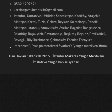
0532 4907694
karabogamuhendislik©gmail.com
İstanbul, Ümraniye, Üsküdar, Sancaktepe, Kadıköy, Ataşehir,
Maltepe, Kartal, Tuzla, Gebze, Beykoz, Sultanbeyli, Pendik,
Maltepe, İstanbul, Arnavutköy, Avcılar, Bağcılar, Bahçelievler,
Bakırköy, Başakşehir, Bayrampaşa, Beşiktaş, Beykoz, Beylikdüzü,
Beyoğlu, Büyükçekmece, Çekmeköy, Esenler, Esenyurt.
diveni
"; "
yangın merdiveni fiyatları
"; "
yangın merdiveni firmaları
"; "
yangın merdi
Tüm Hakları Saklıdır © 2015 - İstanbul Makaralı Yangın Merdiveni
İmalatı ve Yangın Kapısı Fiyatları