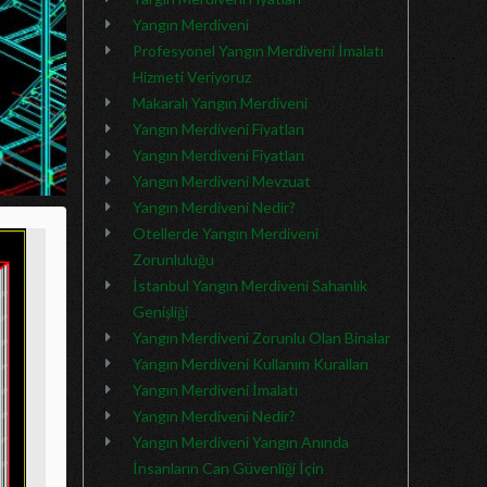
Yangın Merdiveni
Profesyonel Yangın Merdiveni İmalatı
Hizmeti Veriyoruz
Makaralı Yangın Merdiveni
Yangın Merdiveni Fiyatları
Yangın Merdiveni Fiyatları
Yangın Merdiveni Mevzuat
Yangın Merdiveni Nedir?
Otellerde Yangın Merdiveni
Zorunluluğu
İstanbul Yangın Merdiveni Sahanlık
Genişliği
Yangın Merdiveni Zorunlu Olan Binalar
Yangın Merdiveni Kullanım Kuralları
Yangın Merdiveni İmalatı
Yangın Merdiveni Nedir?
Yangın Merdiveni Yangın Anında
İnsanların Can Güvenliği İçin