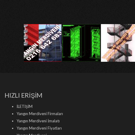
HIZLI ERİŞİM
İLETİŞİM
Yangın Merdiveni Firmaları
Yangın Merdiveni İmalatı
Yangın Merdiveni Fiyatları