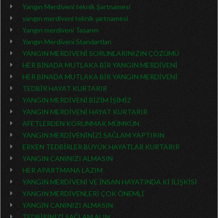
Yangın Merdiveni teknik Şartnamesi
yangın merdiveni teknik şartnamesi
Yangın merdiveni Tasarım
Yangın Merdiveni Standartları
YANGIN MERDİVENİ SORUNLARINIZIN ÇÖZÜMÜ
HER BİNADA MUTLAKA BİR YANGIN MERDİVENİ
HER BİNADA MUTLAKA BİR YANGIN MERDİVENİ
TEDBİR HAYAT KURTARIR
YANGIN MERDİVENİ BİZİM İŞİMİZ
YANGIN MERDİVENİ HAYAT KURTARIR
AFETLERDEN KORUNMAK MÜMKÜN
YANGIN MERDİVENİNİZİ SAĞLAM YAPTIRIN
ERKEN TEDBİRLER BÜYÜK HAYATLAR KURTARIR
YANGIN CANINIZI ALMASIN
HER APARTMANA LAZIM
YANGIN MERDİVENİ VE İNSAN HAYATINDA Kİ İLİŞKİSİ
YANGIN MERDİVENLERİ ÇOK ÖNEMLİ
YANGIN CANINIZI ALMASIN
TEDBİRİNİZİ SAĞLAM ALIN