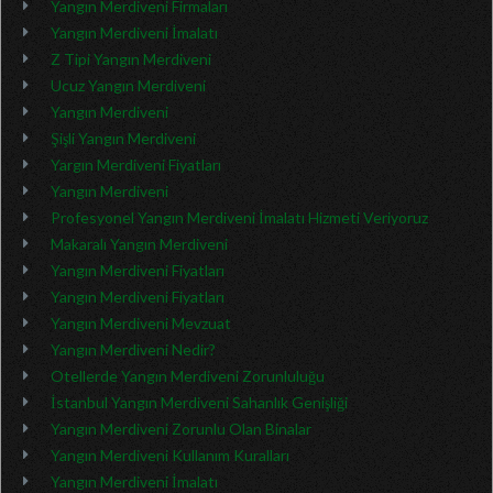
Yangın Merdiveni Firmaları
Yangın Merdiveni İmalatı
Z Tipi Yangın Merdiveni
Ucuz Yangın Merdiveni
Yangın Merdiveni
Şişli Yangın Merdiveni
Yargın Merdiveni Fiyatları
Yangın Merdiveni
Profesyonel Yangın Merdiveni İmalatı Hizmeti Veriyoruz
Makaralı Yangın Merdiveni
Yangın Merdiveni Fiyatları
Yangın Merdiveni Fiyatları
Yangın Merdiveni Mevzuat
Yangın Merdiveni Nedir?
Otellerde Yangın Merdiveni Zorunluluğu
İstanbul Yangın Merdiveni Sahanlık Genişliği
Yangın Merdiveni Zorunlu Olan Binalar
Yangın Merdiveni Kullanım Kuralları
Yangın Merdiveni İmalatı