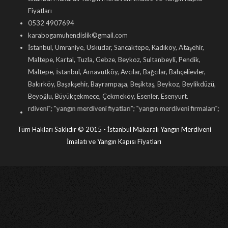
Fiyatları
0532 4907694
karabogamuhendislik©gmail.com
İstanbul, Ümraniye, Üsküdar, Sancaktepe, Kadıköy, Ataşehir,
Maltepe, Kartal, Tuzla, Gebze, Beykoz, Sultanbeyli, Pendik,
Maltepe, İstanbul, Arnavutköy, Avcılar, Bağcılar, Bahçelievler,
Bakırköy, Başakşehir, Bayrampaşa, Beşiktaş, Beykoz, Beylikdüzü,
Beyoğlu, Büyükçekmece, Çekmeköy, Esenler, Esenyurt.
i
"; "
yangın merdiveni fiyatları
"; "
yangın merdiveni firmaları
"; "
yangın merdiveni 
Tüm Hakları Saklıdır © 2015 - İstanbul Makaralı Yangın Merdiveni
İmalatı ve Yangın Kapısı Fiyatları