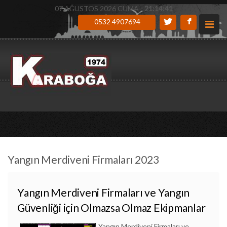
07 AĞUSTOS 2026 CUMA -
21:14:42
0532 4907694
Yangın Merdiveni Firmaları 2023
Yangın Merdiveni Firmaları ve Yangın
Güvenliği için Olmazsa Olmaz Ekipmanlar
Yangın Merdiveni Firmaları ve