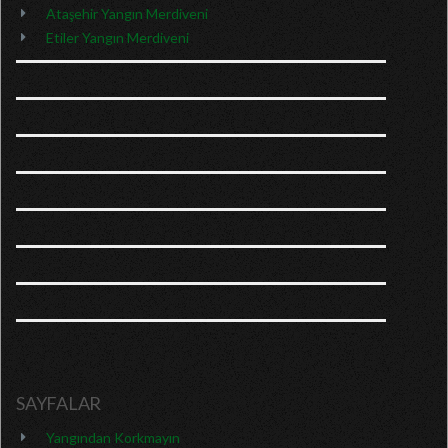
Ataşehir Yangın Merdiveni
Etiler Yangın Merdiveni
SAYFALAR
Yangından Korkmayın