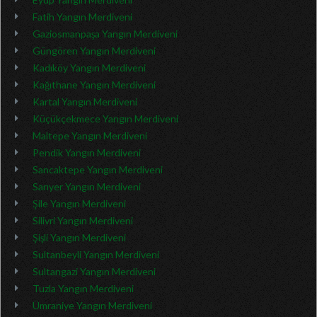
Fatih Yangın Merdiveni
Gaziosmanpaşa Yangın Merdiveni
Güngören Yangın Merdiveni
Kadıköy Yangın Merdiveni
Kağıthane Yangın Merdiveni
Kartal Yangın Merdiveni
Küçükçekmece Yangın Merdiveni
Maltepe Yangın Merdiveni
Pendik Yangın Merdiveni
Sancaktepe Yangın Merdiveni
Sarıyer Yangın Merdiveni
Şile Yangın Merdiveni
Silivri Yangın Merdiveni
Şişli Yangın Merdiveni
Sultanbeyli Yangın Merdiveni
Sultangazi Yangın Merdiveni
Tuzla Yangın Merdiveni
Ümraniye Yangın Merdiveni