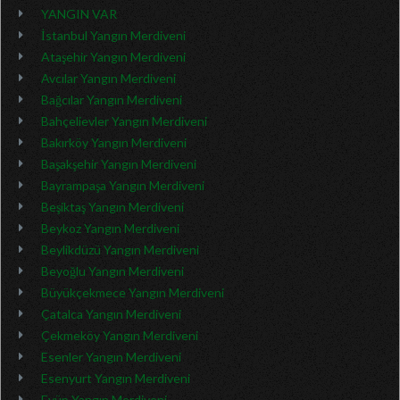
YANGIN VAR
İstanbul Yangın Merdiveni
Ataşehir Yangın Merdiveni
Avcılar Yangın Merdiveni
Bağcılar Yangın Merdiveni
Bahçelievler Yangın Merdiveni
Bakırköy Yangın Merdiveni
Başakşehir Yangın Merdiveni
Bayrampaşa Yangın Merdiveni
Beşiktaş Yangın Merdiveni
Beykoz Yangın Merdiveni
Beylikdüzü Yangın Merdiveni
Beyoğlu Yangın Merdiveni
Büyükçekmece Yangın Merdiveni
Çatalca Yangın Merdiveni
Çekmeköy Yangın Merdiveni
Esenler Yangın Merdiveni
Esenyurt Yangın Merdiveni
Eyüp Yangın Merdiveni