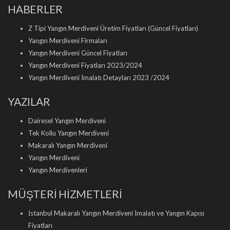
HABERLER
Z Tipi Yangın Merdiveni Üretim Fiyatları (Güncel Fiyatları)
Yangın Merdiveni Firmaları
Yangın Merdiveni Güncel Fiyatları
Yangın Merdiveni Fiyatları 2023/2024
Yangın Merdiveni İmalatı Detayları 2023 /2024
YAZILAR
Dairesel Yangın Merdiveni
Tek Kollu Yangın Merdiveni
Makaralı Yangın Merdiveni
Yangın Merdiveni
Yangın Merdivenleri
MÜŞTERİ HİZMETLERİ
İstanbul Makaralı Yangın Merdiveni İmalatı ve Yangın Kapısı
Fiyatları