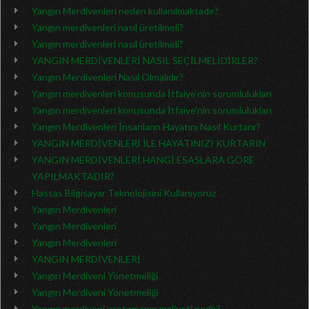
Yangın Merdivenleri neden kullanılmaktadır?
Yangın merdivenleri nasıl üretilmeli?
Yangın merdivenleri nasıl üretilmeli?
YANGIN MERDİVENLERİ NASIL SEÇİLMELİDİRLER?
Yangın Merdivenleri Nasıl Olmalıdır?
Yangın merdivenleri konusunda İtfaiye’nin sorumlulukları
Yangın merdivenleri konusunda İtfaiye’nin sorumlulukları
Yangın Merdivenleri İnsanların Hayatını Nasıl Kurtarır?
YANGIN MERDİVENLERİ İLE HAYATINIZI KURTARIN
YANGIN MERDİVENLERİ HANGİ ESASLARA GÖRE
YAPILMAKTADIR?
Hassas Bilgisayar Teknolojisini Kullanıyoruz
Yangın Merdivenleri
Yangın Merdivenleri
Yangın Merdivenleri
YANGIN MERDİVENLERİ
Yangın Merdiveni Yönetmeliği
Yangın Merdiveni Yönetmeliği
Yangın merdiveni yaptırmanın maliyeti nedir?