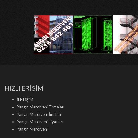
HIZLI ERİŞİM
İLETİŞİM
Yangın Merdiveni Firmaları
Yangın Merdiveni İmalatı
Yangın Merdiveni Fiyatları
Yangın Merdiveni