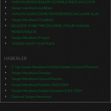
YANGIN MERDİVENLERİ GÜVENLİĞİNİZİ SAĞLIYOR
Yangın merdiveni özellikleri
YANGIN OLMAZ DEMEYİN KENDİNİZİ SAĞLAMA ALIN
Yangın Merdiveni Özellikleri
BELEDİYE YÖNETMELİKLERİNE UYGUN YANGIN
MERDİVENLERİ
Yangın Merdiveni Projesi
TEDBİR HAYAT KURTARIR
HABERLER
Z Tipi Yangın Merdiveni Üretim Fiyatları (Güncel Fiyatları)
Yangın Merdiveni Firmaları
Yangın Merdiveni Güncel Fiyatları
Yangın Merdiveni Fiyatları 2023/2024
Yangın Merdiveni İmalatı Detayları 2023 /2024
Dairesel Yangın Merdiveni