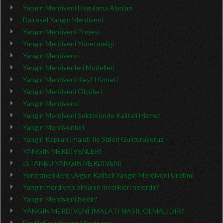
Yangın Merdiveni Uygulama Alanları
Dairesel Yangın Merdiveni
Yangın Merdiveni Projesi
Yangın Merdiveni Yönetmeliği
Yangın Merdivenci
Yangın Merdivenleri Modelleri
Yangın Merdiveni Keşif Hizmeti
Yangın Merdiveni Ölçüleri
Yangın Merdivenci
Yangın Merdiveni Sektöründe Kaliteli Hizmet
Yangın Merdivenleri
Yangın Kapıları İmalatı İle Sizleri Güldürüyoruz
YANGIN MERDİVENLERİ
İSTANBU YANGIN MERDİVENİ
Yönetmeliklere Uygun Kaliteli Yangın Merdiveni Üretimi
Yangın merdiveni almanın incelikleri nelerdir?
Yangın Merdiveni Nedir?
YANGIN MERDİVENİ İMALATI NASIL OLMALIDIR?
Beylikdüzü Yangın Merdiveni