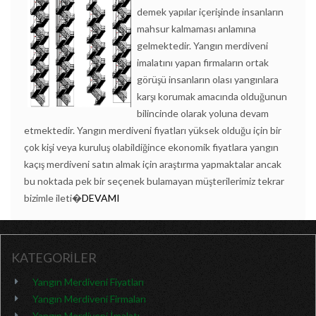
demek yapılar içerişinde insanların
mahsur kalmaması anlamına
gelmektedir. Yangın merdiveni
imalatını yapan firmaların ortak
görüşü insanların olası yangınlara
karşı korumak amacında olduğunun
bilincinde olarak yoluna devam
etmektedir. Yangın merdiveni fiyatları yüksek olduğu için bir
çok kişi veya kuruluş olabildiğince ekonomik fiyatlara yangın
kaçış merdiveni satın almak için araştırma yapmaktalar ancak
bu noktada pek bir seçenek bulamayan müşterilerimiz tekrar
bizimle ileti�
DEVAMI
KATEGORİLER
Yangın Merdiveni Fiyatları
Yangın Merdiveni Firmaları
Yangın Merdiveni İmalatı