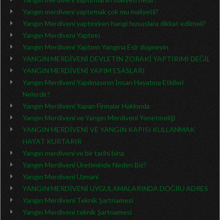
Yangın merdiveni yaptırmak çok mu maliyetli?
Yangın Merdiveni yaptırırken hangi hususlara dikkat edilmeli?
Yangın Merdiveni Yaptırın
Yangın Merdiveni Yaptırın Yangına Esir düşmeyin
YANGIN MERDİVENİ DEVLETİN ZORAKİ YAPTIRIMI DEĞİL
YANGIN MERDİVENİ YAPIM ESASLARI
Yangın Merdiveni Yapılmasının İnsan Hayatına Etkileri
Nelerdir?
Yangın Merdiveni Yapan Firmalar Hakkında
Yangın Merdiveni ve Yangın Merdiveni Yönetmeliği
YANGIN MERDİVENİ VE YANGIN KAPISI KULLANMAK
HAYAT KURTARIR
Yangın merdiveni ve bir tarihi bina
Yangın Merdiveni Üretiminde Neden Biz?
Yangın Merdiveni Uzmani
YANGIN MERDİVENİ UYGULAMALARINDA DOĞRU ADRES
Yangın Merdiveni Teknik Şartnamesi
Yangın Merdiveni teknik Şartnamesi