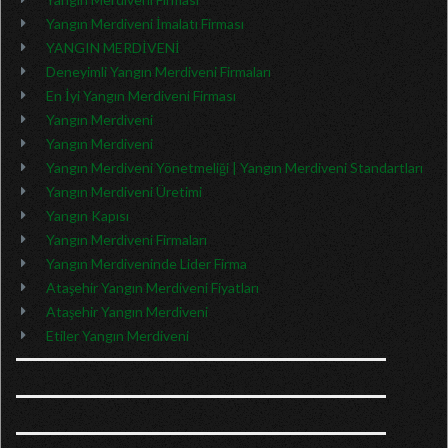
Yangın Merdiveni İmalatı Firması
YANGIN MERDİVENİ
Deneyimli Yangın Merdiveni Firmaları
En İyi Yangın Merdiveni Firması
Yangın Merdiveni
Yangın Merdiveni
Yangın Merdiveni Yönetmeliği | Yangın Merdiveni Standartları
Yangın Merdiveni Üretimi
Yangın Kapısı
Yangın Merdiveni Firmaları
Yangın Merdiveninde Lider Firma
Ataşehir Yangın Merdiveni Fiyatları
Ataşehir Yangın Merdiveni
Etiler Yangın Merdiveni