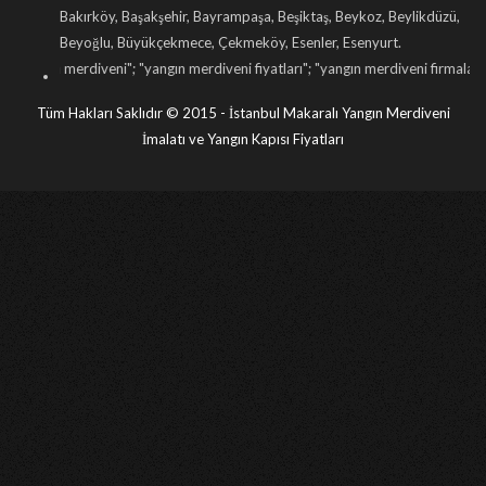
Bakırköy, Başakşehir, Bayrampaşa, Beşiktaş, Beykoz, Beylikdüzü,
Beyoğlu, Büyükçekmece, Çekmeköy, Esenler, Esenyurt.
iveni
"; "
yangın merdiveni fiyatları
"; "
yangın merdiveni firmaları
"; "
yangın merdi
Tüm Hakları Saklıdır © 2015 - İstanbul Makaralı Yangın Merdiveni
İmalatı ve Yangın Kapısı Fiyatları