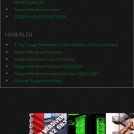
MERDİVENLERİ
Yangın Merdiveni Projesi
TEDBİR HAYAT KURTARIR
HABERLER
Z Tipi Yangın Merdiveni Üretim Fiyatları (Güncel Fiyatları)
Yangın Merdiveni Firmaları
Yangın Merdiveni Güncel Fiyatları
Yangın Merdiveni Fiyatları 2023/2024
Yangın Merdiveni İmalatı Detayları 2023 /2024
Dairesel Yangın Merdiveni