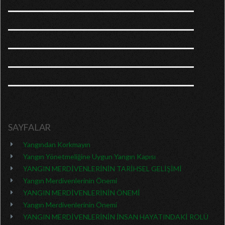
SAYFALAR
Yangından Korkmayın
Yangın Yönetmeliğine Uygun Yangın Kapısı
YANGIN MERDİVENLERİNİN TARİHSEL GELİŞİMİ
Yangın Merdivenlerinin Önemi
YANGIN MERDİVENLERİNİN ÖNEMİ
Yangın Merdivenlerinin Önemi
YANGIN MERDİVENLERİNİN İNSAN HAYATINDAKİ ROLÜ