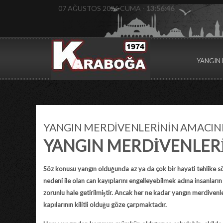
07 AĞUSTOS 2026 CUMA -
13:56:47
YANGIN 
YANGIN MERDİVENLERİNİN AMACIN
YANGIN MERDİVENLER
Söz konusu yangın olduğunda az ya da çok bir hayati tehlike s
nedeni ile olan can kayıplarını engelleyebilmek adına insanlar
zorunlu hale getirilmiştir. Ancak her ne kadar yangın merdiven
kapılarının kilitli olduğu göze çarpmaktadır.