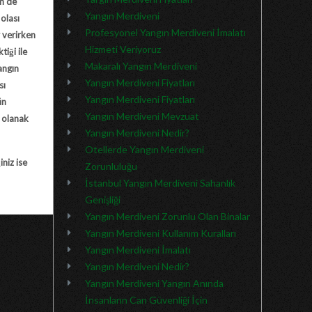
m de
Yangın Merdiveni
olası
Profesyonel Yangın Merdiveni İmalatı
r verirken
Hizmeti Veriyoruz
iği ile
Makaralı Yangın Merdiveni
angın
Yangın Merdiveni Fiyatları
sı
Yangın Merdiveni Fiyatları
ün
Yangın Merdiveni Mevzuat
e olanak
Yangın Merdiveni Nedir?
Otellerde Yangın Merdiveni
niz ise
Zorunluluğu
İstanbul Yangın Merdiveni Sahanlık
Genişliği
Yangın Merdiveni Zorunlu Olan Binalar
Yangın Merdiveni Kullanım Kuralları
Yangın Merdiveni İmalatı
Yangın Merdiveni Nedir?
Yangın Merdiveni Yangın Anında
İnsanların Can Güvenliği İçin