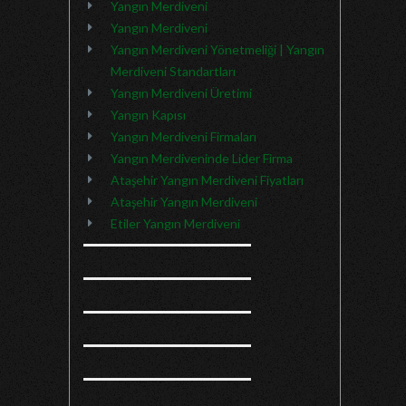
Yangın Merdiveni
Yangın Merdiveni
Yangın Merdiveni Yönetmeliği | Yangın
Merdiveni Standartları
Yangın Merdiveni Üretimi
Yangın Kapısı
Yangın Merdiveni Firmaları
Yangın Merdiveninde Lider Firma
Ataşehir Yangın Merdiveni Fiyatları
Ataşehir Yangın Merdiveni
Etiler Yangın Merdiveni