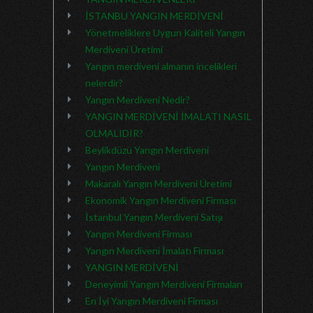
İSTANBU YANGIN MERDİVENİ
Yönetmeliklere Uygun Kaliteli Yangın
Merdiveni Üretimi
Yangın merdiveni almanın incelikleri
nelerdir?
Yangın Merdiveni Nedir?
YANGIN MERDİVENİ İMALATI NASIL
OLMALIDIR?
Beylikdüzü Yangın Merdiveni
Yangın Merdiveni
Makaralı Yangın Merdiveni Üretimi
Ekonomik Yangın Merdiveni Firması
İstanbul Yangın Merdiveni Satışı
Yangın Merdiveni Firması
Yangın Merdiveni İmalatı Firması
YANGIN MERDİVENİ
Deneyimli Yangın Merdiveni Firmaları
En İyi Yangın Merdiveni Firması