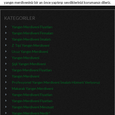
yangın merdiveniniz bir an önce yaptırıp sevdiklerinizi korumanızı dileriz.
KATEGORİLER
Yangın Merdiveni Fiyatları
Yangın Merdiveni Firmaları
Yangın Merdiveni İmalatı
Z Tipi Yangın Merdiveni
Ucuz Yangın Merdiveni
Yangın Merdiveni
Şişli Yangın Merdiveni
Yargın Merdiveni Fiyatları
Yangın Merdiveni
Profesyonel Yangın Merdiveni İmalatı Hizmeti Veriyoruz
Makaralı Yangın Merdiveni
Yangın Merdiveni Fiyatları
Yangın Merdiveni Fiyatları
Yangın Merdiveni Mevzuat
Yangın Merdiveni Nedir?