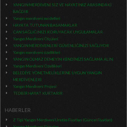
YANGIN MERDİVENİ SİZ VE HAYATINIZ ARASINDAKİ
BAĞDIR
Yangın merdiveni modelleri
HAYATA TUTUNAN BASAMAKLAR
CAN SAĞLIĞINIZI KORUYACAK UYGULAMALAR
Yangın Merdiveni Ölçüleri
YANGIN MERDİVENLERİ GÜVENLİĞİNİZİ SAĞLIYOR
Yangın merdiveni özellikleri
YANGIN OLMAZ DEMEYİN KENDİNİZİ SAĞLAMA ALIN
Yangın Merdiveni Özellikleri
BELEDİYE YÖNETMELİKLERİNE UYGUN YANGIN
MERDİVENLERİ
Yangın Merdiveni Projesi
TEDBİR HAYAT KURTARIR
HABERLER
Z Tipi Yangın Merdiveni Üretim Fiyatları (Güncel Fiyatları)
Yangın Merdiveni Firmaları