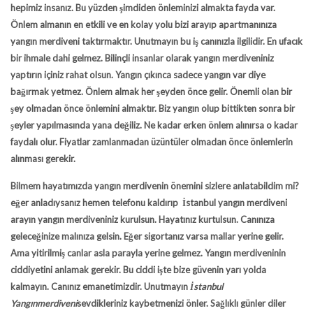
hepimiz insanız. Bu yüzden şimdiden önleminizi almakta fayda var.
Önlem almanın en etkili ve en kolay yolu bizi arayıp apartmanınıza
yangın merdiveni taktırmaktır. Unutmayın bu iş canınızla ilgilidir. En ufacık
bir ihmale dahi gelmez. Bilinçli insanlar olarak yangın merdiveniniz
yaptırın içiniz rahat olsun. Yangın çıkınca sadece yangın var diye
bağırmak yetmez. Önlem almak her şeyden önce gelir. Önemli olan bir
şey olmadan önce önlemini almaktır. Biz yangın olup bittikten sonra bir
şeyler yapılmasında yana değiliz. Ne kadar erken önlem alınırsa o kadar
faydalı olur. Fiyatlar zamlanmadan üzüntüler olmadan önce önlemlerin
alınması gerekir.
Bilmem hayatımızda yangın merdivenin önemini sizlere anlatabildim mi?
eğer anladıysanız hemen telefonu kaldırıp İstanbul yangın merdiveni
arayın yangın merdiveniniz kurulsun. Hayatınız kurtulsun. Canınıza
geleceğinize malınıza gelsin. Eğer sigortanız varsa mallar yerine gelir.
Ama yitirilmiş canlar asla parayla yerine gelmez. Yangın merdiveninin
ciddiyetini anlamak gerekir. Bu ciddi işte bize güvenin yarı yolda
kalmayın. Canınız emanetimizdir. Unutmayın
İstanbul
Yangın
merdiveni
sevdikleriniz kaybetmenizi önler. Sağlıklı günler diler