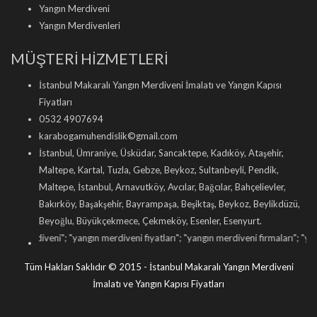
Yangın Merdiveni
Yangın Merdivenleri
MÜŞTERİ HİZMETLERİ
İstanbul Makaralı Yangın Merdiveni İmalatı ve Yangın Kapısı
Fiyatları
0532 4907694
karabogamuhendislik©gmail.com
İstanbul, Ümraniye, Üsküdar, Sancaktepe, Kadıköy, Ataşehir,
Maltepe, Kartal, Tuzla, Gebze, Beykoz, Sultanbeyli, Pendik,
Maltepe, İstanbul, Arnavutköy, Avcılar, Bağcılar, Bahçelievler,
Bakırköy, Başakşehir, Bayrampaşa, Beşiktaş, Beykoz, Beylikdüzü,
Beyoğlu, Büyükçekmece, Çekmeköy, Esenler, Esenyurt.
; "
yangın merdiveni fiyatları
"; "
yangın merdiveni firmaları
"; "
yangın merdiveni i
Tüm Hakları Saklıdır © 2015 - İstanbul Makaralı Yangın Merdiveni
İmalatı ve Yangın Kapısı Fiyatları