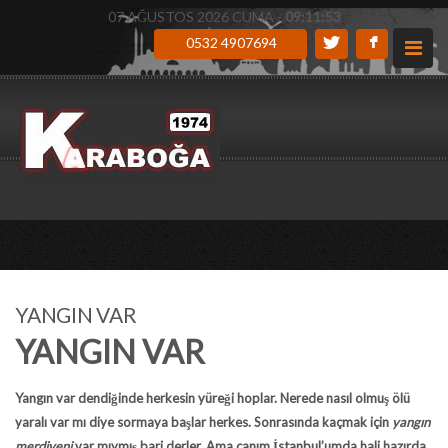
07 AĞUSTOS 2026 CUMA -
09:11:54
0532 4907694
YANGIN VAR
YANGIN VAR
Yangın var dendiğinde herkesin yüreği hoplar. Nerede nasıl olmuş ölü
yaralı var mı diye sormaya başlar herkes. Sonrasında kaçmak için
yangın
merdiveni
var mıymış bari derler. Ama canım İstanbul’umda hali hazırda