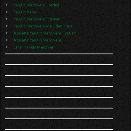
Yangın Merdiveni Üretimi
Yangın Kapısı
Yangın Merdiveni Firmaları
Yangın Merdiveninde Lider Firma
Ataşehir Yangın Merdiveni Fiyatları
Ataşehir Yangın Merdiveni
Etiler Yangın Merdiveni