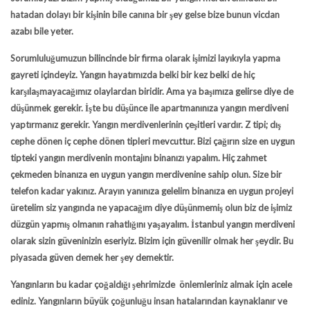
hatadan dolayı bir kişinin bile canına bir şey gelse bize bunun vicdan
azabı bile yeter.
Sorumluluğumuzun bilincinde bir firma olarak işimizi layıkıyla yapma
gayreti içindeyiz. Yangın hayatımızda belki bir kez belki de hiç
karşılaşmayacağımız olaylardan biridir. Ama ya başımıza gelirse diye de
düşünmek gerekir. İşte bu düşünce ile apartmanınıza yangın merdiveni
yaptırmanız gerekir. Yangın merdivenlerinin çeşitleri vardır. Z tipi; dış
cephe dönen iç cephe dönen tipleri mevcuttur. Bizi çağırın size en uygun
tipteki yangın merdivenin montajını binanızı yapalım. Hiç zahmet
çekmeden binanıza en uygun yangın merdivenine sahip olun. Size bir
telefon kadar yakınız. Arayın yanınıza gelelim binanıza en uygun projeyi
üretelim siz yangında ne yapacağım diye düşünmemiş olun biz de işimiz
düzgün yapmış olmanın rahatlığını yaşayalım. İstanbul yangın merdiveni
olarak sizin güveninizin eseriyiz. Bizim için güvenilir olmak her şeydir. Bu
piyasada güven demek her şey demektir.
Yangınların bu kadar çoğaldığı şehrimizde önlemleriniz almak için acele
ediniz. Yangınların büyük çoğunluğu insan hatalarından kaynaklanır ve