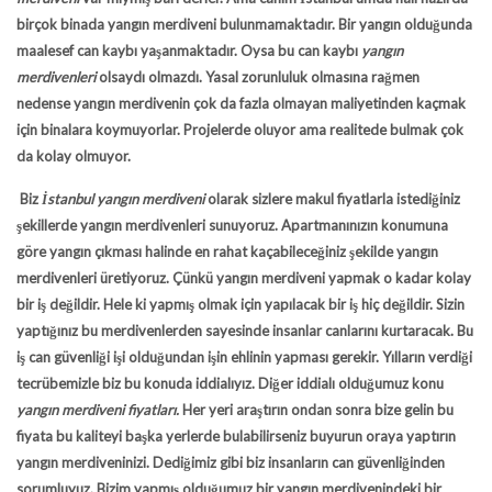
birçok binada yangın merdiveni bulunmamaktadır. Bir yangın olduğunda
maalesef can kaybı yaşanmaktadır. Oysa bu can kaybı
yangın
merdivenleri
olsaydı olmazdı. Yasal zorunluluk olmasına rağmen
nedense yangın merdivenin çok da fazla olmayan maliyetinden kaçmak
için binalara koymuyorlar. Projelerde oluyor ama realitede bulmak çok
da kolay olmuyor.
Biz
İstanbul yangın merdiveni
olarak sizlere makul fiyatlarla istediğiniz
şekillerde yangın merdivenleri sunuyoruz. Apartmanınızın konumuna
göre yangın çıkması halinde en rahat kaçabileceğiniz şekilde yangın
merdivenleri üretiyoruz. Çünkü yangın merdiveni yapmak o kadar kolay
bir iş değildir. Hele ki yapmış olmak için yapılacak bir iş hiç değildir. Sizin
yaptığınız bu merdivenlerden sayesinde insanlar canlarını kurtaracak. Bu
iş can güvenliği işi olduğundan işin ehlinin yapması gerekir. Yılların verdiği
tecrübemizle biz bu konuda iddialıyız. Diğer iddialı olduğumuz konu
yangın merdiveni fiyatları.
Her yeri araştırın ondan sonra bize gelin bu
fiyata bu kaliteyi başka yerlerde bulabilirseniz buyurun oraya yaptırın
yangın merdiveninizi. Dediğimiz gibi biz insanların can güvenliğinden
sorumluyuz. Bizim yapmış olduğumuz bir yangın merdivenindeki bir