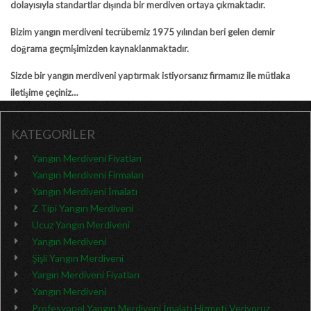
dolayısıyla standartlar dışında bir merdiven ortaya çıkmaktadır.
Bizim yangın merdiveni tecrübemiz 1975 yılından beri gelen demir
doğrama geçmişimizden kaynaklanmaktadır.
Sizde bir yangın merdiveni yaptırmak istiyorsanız firmamız ile mütlaka
iletişime çeçiniz…
KATEGORİLER
Yangın Merdiveni Fiyatları
Yangın Merdiveni Firmaları
Yangın Merdiveni İmalatı
Z Tipi Yangın Merdiveni
Ucuz Yangın Merdiveni
Yangın Merdiveni
Şişli Yangın Merdiveni
Yargın Merdiveni Fiyatları
Yangın Merdiveni
Profesyonel Yangın Merdiveni İmalatı Hizmeti Veriyoruz