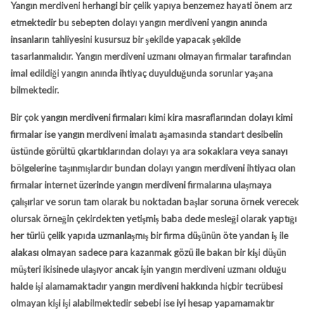
Yangın merdiveni herhangi bir çelik yapıya benzemez hayati önem arz
etmektedir bu sebepten dolayı yangın merdiveni yangın anında
insanların tahliyesini kusursuz bir şekilde yapacak şekilde
tasarlanmalıdır. Yangın merdiveni uzmanı olmayan firmalar tarafından
imal edildiği yangın anında ihtiyaç duyulduğunda sorunlar yaşana
bilmektedir.
Bir çok yangın merdiveni firmaları kimi kira masraflarından dolayı kimi
firmalar ise yangın merdiveni imalatı aşamasında standart desibelin
üstünde görültü çıkartıklarından dolayı ya ara sokaklara veya sanayı
bölgelerine taşınmışlardır bundan dolayı yangın merdiveni ihtiyacı olan
firmalar internet üzerinde yangın merdiveni firmalarına ulaşmaya
çalışırlar ve sorun tam olarak bu noktadan başlar soruna örnek verecek
olursak örneğin çekirdekten yetişmiş baba dede mesleği olarak yaptığı
her türlü çelik yapıda uzmanlaşmış bir firma düşünün öte yandan iş ile
alakası olmayan sadece para kazanmak gözü ile bakan bir kişi düşün
müşteri ikisinede ulaşıyor ancak işin yangın merdiveni uzmanı olduğu
halde işi alamamaktadır yangın merdiveni hakkında hiçbir tecrübesi
olmayan kişi işi alabilmektedir sebebi ise iyi hesap yapamamaktır