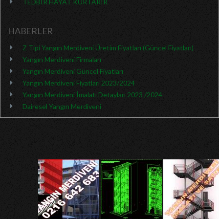
TEDBİR HAYAT KURTARIR
HABERLER
Z Tipi Yangın Merdiveni Üretim Fiyatları (Güncel Fiyatları)
Yangın Merdiveni Firmaları
Yangın Merdiveni Güncel Fiyatları
Yangın Merdiveni Fiyatları 2023/2024
Yangın Merdiveni İmalatı Detayları 2023 /2024
Dairesel Yangın Merdiveni