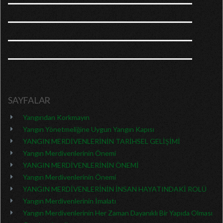
SAYFALAR
Yangından Korkmayın
Yangın Yönetmeliğine Uygun Yangın Kapısı
YANGIN MERDİVENLERİNİN TARİHSEL GELİŞİMİ
Yangın Merdivenlerinin Önemi
YANGIN MERDİVENLERİNİN ÖNEMİ
Yangın Merdivenlerinin Önemi
YANGIN MERDİVENLERİNİN İNSAN HAYATINDAKİ ROLÜ
Yangın Merdivenlerinin İmalatı
Yangın Merdivenlerinin Her Zaman Dayanıklı Bir Yapıda Olması