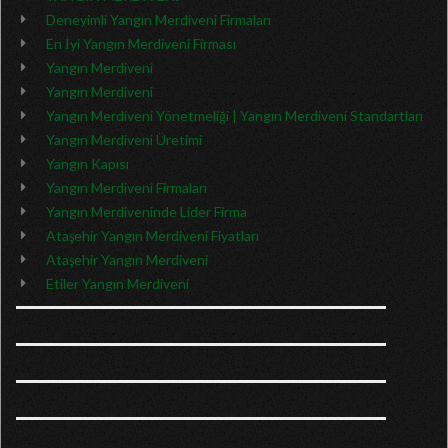
Deneyimli Yangın Merdiveni Firmaları
En İyi Yangın Merdiveni Firması
Yangın Merdiveni
Yangın Merdiveni
Yangın Merdiveni Yönetmeliği | Yangın Merdiveni Standartları
Yangın Merdiveni Üretimi
Yangın Kapısı
Yangın Merdiveni Firmaları
Yangın Merdiveninde Lider Firma
Ataşehir Yangın Merdiveni Fiyatları
Ataşehir Yangın Merdiveni
Etiler Yangın Merdiveni