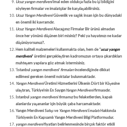
Ucuz yangın merdiveni
imal eden oldukça fazla bu işi bildiğini
söyleyen firmalar ve imalatçılar ile karşılaşabilirsiniz.
Ucuz Yangın Merdiveni
Güvenlik ve sağlık insan için bu dünyadaki
en önemli iki kavramdır.
Ucuz Yangın Merdiveni
Alacağınız Firmalar Bir ürünü almadan
önce her yönünü düşünen biri misiniz? Peki ya hayatınızı ne kadar
düşünüyorsunuz?.
Hem kaliteli malzemeleri kullanmakta olan, hem de “
ucuz yangın
merdiveni
” üretimi gerçekleştiren kadromuzun ortaya çıkardıkları
muhteşem yapılara göz atmak istermisiniz.
'İstanbul
yangın merdiveni
'
firmaları
incelendiğinde dikkat
edilmesi gereken önemli noktalar bulunmaktadır.
Yangın Merdiveni
Üretimi Hizmetlerini Ülkenin Dört bir Köşesine
ulaştıran, Türkiye'nin En Saygın
Yangın Merdiveni
firmasıdır.
İstanbul
yangın merdiveni firmamız
bu felaketlerden, kapalı
alanlarda yaşananlar için büyük çaba harcamaktadır.
Yangın Merdiveni Satışı ve
Yangın Merdiveni İmalatı
Hakkında
Türkiyenin En Kapsamlı Yangın Merdiveni Bilgi Platformudur.
yangın merdiveni
fiyatları belirlenmesinde birçok faktör etkili