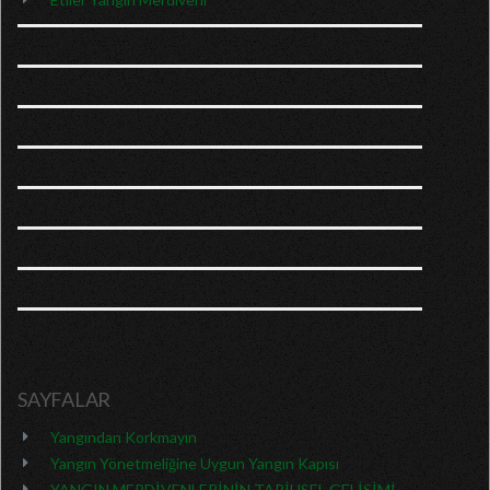
SAYFALAR
Yangından Korkmayın
Yangın Yönetmeliğine Uygun Yangın Kapısı
YANGIN MERDİVENLERİNİN TARİHSEL GELİŞİMİ