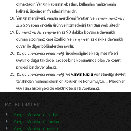
olmaktadır. Yangın kapısının ebatları, kullanılan malzemenin
kalitesi, üzerinden fiyatladırılmalıdır.
Yangın merdiveni, yangın merdiveni fiyatları ve
yangın merdiveni
imalatı
yapan şirketin ürün ve hizmetlerini tanıttığı web sitedir.
Bu
merdivenler yangına
en az 90 dakika boyunca dayanıklı
duman sızdırmaz kapı özellikli ve
yangına
en az dakika dayanıklı
duvar ile diğer bölümlerden ayrılır.
Yangın merdiveni yönetmeliği
incelendiğinde kaçış mesafeleri
uygun olduğu taktirde, sadece bina konumunda olan ve konut
projesi içinde yer almaz.
Yangın merdiveni yönetmeliği
ve
yangın kapısı
yönetmeliği devlet
tarafından mühendislerin ön görüleri ile konulmuştur. ... Merdiven
yuvasına hiçbir şekilde elektrik tesisatı yapılamaz.
KATEGORİLER
Yangın Merdiveni Fiyatları
Yangın Merdiveni Firmaları
Yangın Merdiveni İmalatı