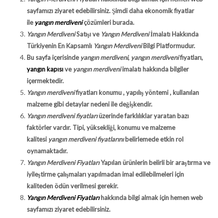
sayfamızı ziyaret edebilirsiniz. Şimdi daha ekonomik fiyatlar
ile
yangın merdiveni
çözümleri burada.
Yangın Merdiveni
Satışı ve
Yangın Merdiveni
İmalatı Hakkında
Türkiyenin En Kapsamlı
Yangın Merdiveni
Bilgi Platformudur.
Bu sayfa içerisinde
yangın merdiveni
,
yangın merdiveni
fiyatları,
yangın kapısı
ve
yangın merdiveni
imalatı hakkında bilgiler
içermektedir.
Yangın merdiveni
fiyatları konumu , yapılış yöntemi , kullanılan
malzeme gibi detaylar nedeni ile değişkendir.
Yangın merdiveni fiyatları
üzerinde farklılıklar yaratan bazı
faktörler vardır. Tipi, yüksekliği, konumu ve malzeme
kalitesi
yangın merdiveni fiyatlarını
belirlemede etkin rol
oynamaktadır.
Yangın Merdiveni Fiyatları
Yapılan ürünlerin belirli bir araştırma ve
iyileştirme çalışmaları yapılmadan imal edilebilmeleri için
kaliteden ödün verilmesi gerekir.
Yangın Merdiveni Fiyatları
hakkında bilgi almak için hemen web
sayfamızı ziyaret edebilirsiniz.