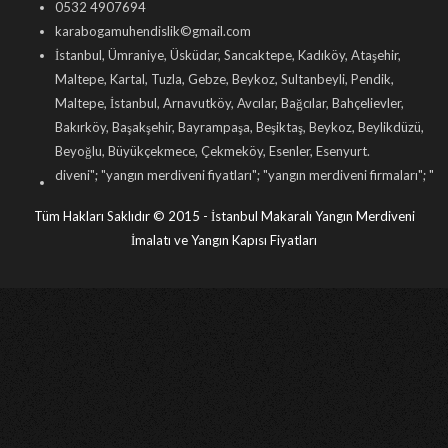
0532 4907694
karabogamuhendislik©gmail.com
İstanbul, Ümraniye, Üsküdar, Sancaktepe, Kadıköy, Ataşehir,
Maltepe, Kartal, Tuzla, Gebze, Beykoz, Sultanbeyli, Pendik,
Maltepe, İstanbul, Arnavutköy, Avcılar, Bağcılar, Bahçelievler,
Bakırköy, Başakşehir, Bayrampaşa, Beşiktaş, Beykoz, Beylikdüzü,
Beyoğlu, Büyükçekmece, Çekmeköy, Esenler, Esenyurt.
i
"; "
yangın merdiveni fiyatları
"; "
yangın merdiveni firmaları
"; "
yangın merdiveni 
Tüm Hakları Saklıdır © 2015 - İstanbul Makaralı Yangın Merdiveni
İmalatı ve Yangın Kapısı Fiyatları