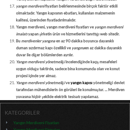
yangın merdiveni
fiyatları belirlenmesinde birçok faktör etkili
olmaktadır. Yangın kapısının ebatları, kullanılan malzemenin
kalitesi, üzerinden fiyatladırılmalıdır.
Yangın merdiveni, yangın merdiveni fiyatları ve
yangın merdiveni
imalatı
yapan şirketin ürün ve hizmetlerini tanıttığı web sitedir.
Bu
merdivenler yangına
en az 90 dakika boyunca dayanıklı
duman sızdırmaz kapı özellikli ve
yangına
en az dakika dayanıklı
duvar ile diğer bölümlerden ayrılır.
Yangın merdiveni yönetmeliği
incelendiğinde kaçış mesafeleri
uygun olduğu taktirde, sadece bina konumunda olan ve konut
projesi içinde yer almaz.
Yangın merdiveni yönetmeliği
ve
yangın kapısı
yönetmeliği devlet
tarafından mühendislerin ön görüleri ile konulmuştur. ... Merdiven
yuvasına hiçbir şekilde elektrik tesisatı yapılamaz.
KATEGORİLER
Yangın Merdiveni Fiyatları
Yangın Merdiveni Firmaları