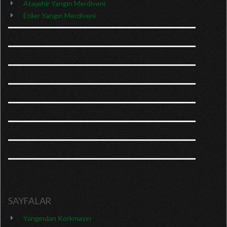
Ataşehir Yangın Merdiveni
Etiler Yangın Merdiveni
SAYFALAR
Yangından Korkmayın