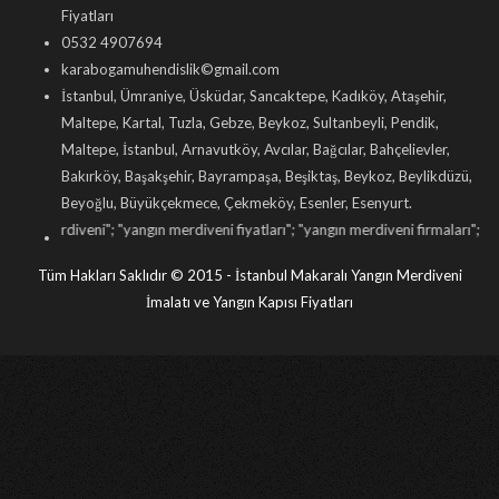
Fiyatları
0532 4907694
karabogamuhendislik©gmail.com
İstanbul, Ümraniye, Üsküdar, Sancaktepe, Kadıköy, Ataşehir,
Maltepe, Kartal, Tuzla, Gebze, Beykoz, Sultanbeyli, Pendik,
Maltepe, İstanbul, Arnavutköy, Avcılar, Bağcılar, Bahçelievler,
Bakırköy, Başakşehir, Bayrampaşa, Beşiktaş, Beykoz, Beylikdüzü,
Beyoğlu, Büyükçekmece, Çekmeköy, Esenler, Esenyurt.
ni
"; "
yangın merdiveni fiyatları
"; "
yangın merdiveni firmaları
"; "
yangın merdiveni
Tüm Hakları Saklıdır © 2015 - İstanbul Makaralı Yangın Merdiveni
İmalatı ve Yangın Kapısı Fiyatları