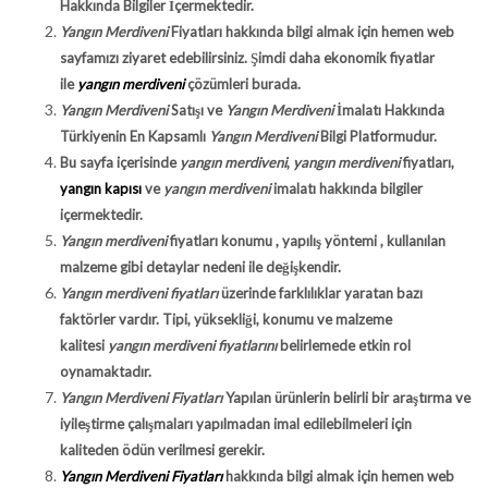
Hakkında Bilgiler İçermektedir.
Yangın Merdiveni
Fiyatları hakkında bilgi almak için hemen web
sayfamızı ziyaret edebilirsiniz. Şimdi daha ekonomik fiyatlar
ile
yangın merdiveni
çözümleri burada.
Yangın Merdiveni
Satışı ve
Yangın Merdiveni
İmalatı Hakkında
Türkiyenin En Kapsamlı
Yangın Merdiveni
Bilgi Platformudur.
Bu sayfa içerisinde
yangın merdiveni
,
yangın merdiveni
fiyatları,
yangın kapısı
ve
yangın merdiveni
imalatı hakkında bilgiler
içermektedir.
Yangın merdiveni
fiyatları konumu , yapılış yöntemi , kullanılan
malzeme gibi detaylar nedeni ile değişkendir.
Yangın merdiveni fiyatları
üzerinde farklılıklar yaratan bazı
faktörler vardır. Tipi, yüksekliği, konumu ve malzeme
kalitesi
yangın merdiveni fiyatlarını
belirlemede etkin rol
oynamaktadır.
Yangın Merdiveni Fiyatları
Yapılan ürünlerin belirli bir araştırma ve
iyileştirme çalışmaları yapılmadan imal edilebilmeleri için
kaliteden ödün verilmesi gerekir.
Yangın Merdiveni Fiyatları
hakkında bilgi almak için hemen web