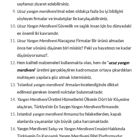
sayfamızı ziyaret edebilirsiniz.
Ucuz yangın merdiveni
imal eden oldukça fazla bu işi bildiğini
söyleyen firmalar ve imalatçılar ile karşılaşabilirsiniz.
Ucuz Yangın Merdiveni
Güvenlik ve sağlık insan için bu dünyadaki
en önemli iki kavramdır.
Ucuz Yangın Merdiveni
Alacağınız Firmalar Bir ürünü almadan
önce her yönünü düşünen biri misiniz? Peki ya hayatınızı ne kadar
düşünüyorsunuz?.
Hem kaliteli malzemeleri kullanmakta olan, hem de “
ucuz yangın
merdiveni
” üretimi gerçekleştiren kadromuzun ortaya çıkardıkları
muhteşem yapılara göz atmak istermisiniz.
'İstanbul
yangın merdiveni
'
firmaları
incelendiğinde dikkat
edilmesi gereken önemli noktalar bulunmaktadır.
Yangın Merdiveni
Üretimi Hizmetlerini Ülkenin Dört bir Köşesine
ulaştıran, Türkiye'nin En Saygın
Yangın Merdiveni
firmasıdır.
İstanbul
yangın merdiveni firmamız
bu felaketlerden, kapalı
alanlarda yaşananlar için büyük çaba harcamaktadır.
Yangın Merdiveni Satışı ve
Yangın Merdiveni İmalatı
Hakkında
Türkiyenin En Kapsamlı Yangın Merdiveni Bilgi Platformudur.