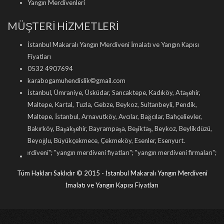
Yangın Merdivenleri
MÜŞTERİ HİZMETLERİ
İstanbul Makaralı Yangın Merdiveni İmalatı ve Yangın Kapısı
Fiyatları
0532 4907694
karabogamuhendislik©gmail.com
İstanbul, Ümraniye, Üsküdar, Sancaktepe, Kadıköy, Ataşehir,
Maltepe, Kartal, Tuzla, Gebze, Beykoz, Sultanbeyli, Pendik,
Maltepe, İstanbul, Arnavutköy, Avcılar, Bağcılar, Bahçelievler,
Bakırköy, Başakşehir, Bayrampaşa, Beşiktaş, Beykoz, Beylikdüzü,
Beyoğlu, Büyükçekmece, Çekmeköy, Esenler, Esenyurt.
ni
"; "
yangın merdiveni fiyatları
"; "
yangın merdiveni firmaları
"; "
yangın merdiveni
Tüm Hakları Saklıdır © 2015 - İstanbul Makaralı Yangın Merdiveni
İmalatı ve Yangın Kapısı Fiyatları