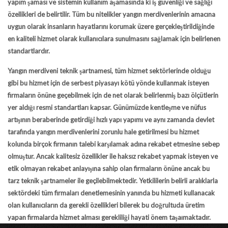
yapım şaması ve sistemin kullanım aşamasında ki iş güvenliği ve sağlığı
özellikleri de belirtilir. Tüm bu nitelikler yangın merdivenlerinin amacına
uygun olarak insanların hayatlarını korumak üzere gerçekleştirildiğinde
en kaliteli hizmet olarak kullanıcılara sunulmasını sağlamak için belirlenen
standartlardır.
Yangın merdiveni teknik şartnamesi, tüm hizmet sektörlerinde olduğu
gibi bu hizmet için de serbest piyasayı kötü yönde kullanmak isteyen
firmaların önüne geçebilmek için de net olarak belirlenmiş bazı ölçütlerin
yer aldığı resmi standartları kapsar. Günümüzde kentleşme ve nüfus
artışının beraberinde getirdiği hızlı yapı yapımı ve aynı zamanda devlet
tarafında yangın merdivenlerini zorunlu hale getirilmesi bu hizmet
kolunda birçok firmanın talebi karşılamak adına rekabet etmesine sebep
olmuştur. Ancak kalitesiz özellikler ile haksız rekabet yapmak isteyen ve
etik olmayan rekabet anlayışına sahip olan firmaların önüne ancak bu
tarz teknik şartnameler ile geçilebilmektedir. Yetkililerin belirli aralıklarla
sektördeki tüm firmaları denetlemesinin yanında bu hizmeti kullanacak
olan kullanıcıların da gerekli özellikleri bilerek bu doğrultuda üretim
yapan firmalarda hizmet alması gerekliliği hayati önem taşaımaktadır.