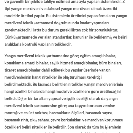
ve güvenilir bir şekilde tahliye edilmesi amacıyla yapılan sistemlerdir. Z
tipi yangın merdiveni ve dairesel yangın merdiveni olmak üzere iki
modelde üretimi yapılır. Bu sistemlerin üretimini yapan firmaların yangın
merdiveni teknik şartnamesi doğrultusunda imalat yapmaları
gerekmektedir. Hatta bu durum gereklilikten çok bir zorunluluktur.
Çünkü şartnamede yer alan standartlar, kanunlar ile belirlenmiş ve belirli
aralıklarla kontrolü yapılan niteliklerdir.
Yangın merdiveni teknik şartnamesine göre; eğitim amaçlı binalar,
konaklama amaçlı binalar, sağlık hizmeti amaçlı binalar, büro binaları,
ticaret amaçlı binalar dahil edilerek bu yapılar üzerinde yangın
merdivenlerinin hangi nitelikler ile oluşturulması gerektiği
belirtilmektedir. Bu kısımda belirtilen nitelikler yangın merdivenlerinin
hangi özellikli binalarda hangi model ve özelliklere göre üretileceğini
belirtir. Diğer bir taraftan yapısal ve işçilik özelliği olarak da yangın
merdiveni teknik şartnamesine göre; ana taşıyıcı borunun zemine
montajı ve en üst noktası, basmakların ölçüleri, basamak sayısı,
basamak rıhtı, çıkış sahanı, çevre korkulukları ve merdiven korunması
özellikleri belirli nitelikler ile belirtilir. Son olarak da tüm bu işlemlerin