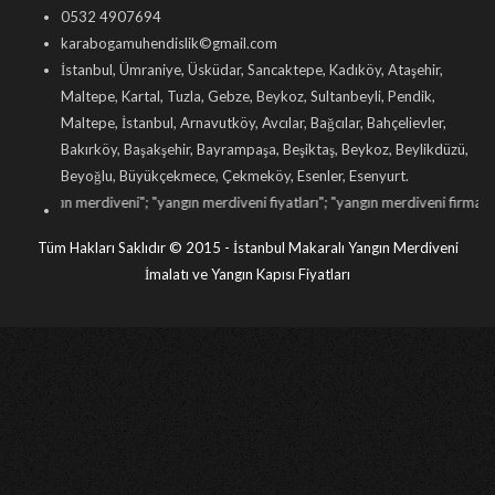
0532 4907694
karabogamuhendislik©gmail.com
İstanbul, Ümraniye, Üsküdar, Sancaktepe, Kadıköy, Ataşehir,
Maltepe, Kartal, Tuzla, Gebze, Beykoz, Sultanbeyli, Pendik,
Maltepe, İstanbul, Arnavutköy, Avcılar, Bağcılar, Bahçelievler,
Bakırköy, Başakşehir, Bayrampaşa, Beşiktaş, Beykoz, Beylikdüzü,
Beyoğlu, Büyükçekmece, Çekmeköy, Esenler, Esenyurt.
rdiveni
"; "
yangın merdiveni fiyatları
"; "
yangın merdiveni firmaları
"; "
yangın mer
Tüm Hakları Saklıdır © 2015 - İstanbul Makaralı Yangın Merdiveni
İmalatı ve Yangın Kapısı Fiyatları