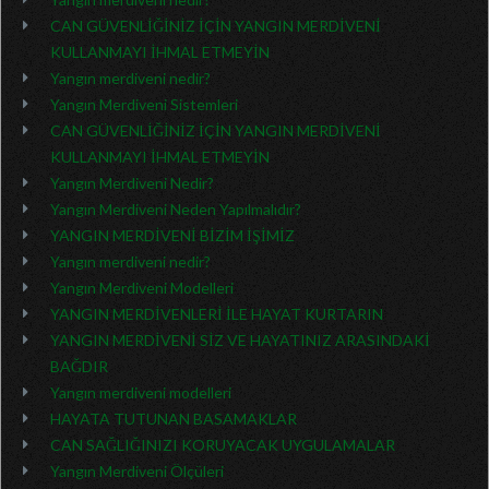
CAN GÜVENLİĞİNİZ İÇİN YANGIN MERDİVENİ
KULLANMAYI İHMAL ETMEYİN
Yangın merdiveni nedir?
Yangın Merdiveni Sistemleri
CAN GÜVENLİĞİNİZ İÇİN YANGIN MERDİVENİ
KULLANMAYI İHMAL ETMEYİN
Yangın Merdiveni Nedir?
Yangın Merdiveni Neden Yapılmalıdır?
YANGIN MERDİVENİ BİZİM İŞİMİZ
Yangın merdiveni nedir?
Yangın Merdiveni Modelleri
YANGIN MERDİVENLERİ İLE HAYAT KURTARIN
YANGIN MERDİVENİ SİZ VE HAYATINIZ ARASINDAKİ
BAĞDIR
Yangın merdiveni modelleri
HAYATA TUTUNAN BASAMAKLAR
CAN SAĞLIĞINIZI KORUYACAK UYGULAMALAR
Yangın Merdiveni Ölçüleri