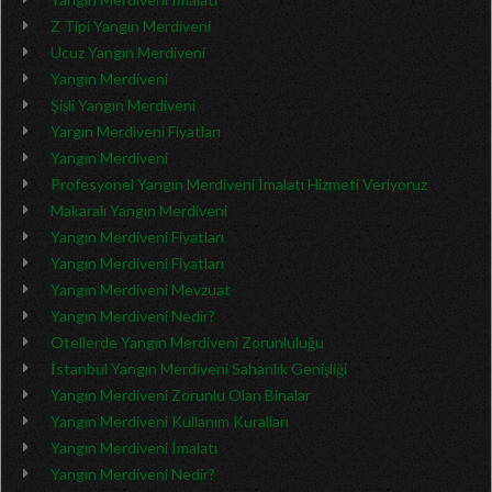
Z Tipi Yangın Merdiveni
Ucuz Yangın Merdiveni
Yangın Merdiveni
Şişli Yangın Merdiveni
Yargın Merdiveni Fiyatları
Yangın Merdiveni
Profesyonel Yangın Merdiveni İmalatı Hizmeti Veriyoruz
Makaralı Yangın Merdiveni
Yangın Merdiveni Fiyatları
Yangın Merdiveni Fiyatları
Yangın Merdiveni Mevzuat
Yangın Merdiveni Nedir?
Otellerde Yangın Merdiveni Zorunluluğu
İstanbul Yangın Merdiveni Sahanlık Genişliği
Yangın Merdiveni Zorunlu Olan Binalar
Yangın Merdiveni Kullanım Kuralları
Yangın Merdiveni İmalatı
Yangın Merdiveni Nedir?