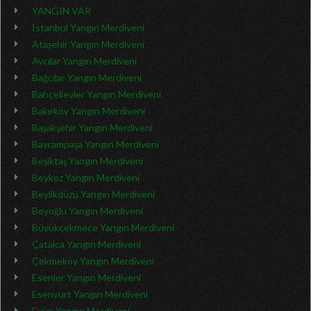
YANGIN VAR
İstanbul Yangın Merdiveni
Ataşehir Yangın Merdiveni
Avcılar Yangın Merdiveni
Bağcılar Yangın Merdiveni
Bahçelievler Yangın Merdiveni
Bakırköy Yangın Merdiveni
Başakşehir Yangın Merdiveni
Bayrampaşa Yangın Merdiveni
Beşiktaş Yangın Merdiveni
Beykoz Yangın Merdiveni
Beylikdüzü Yangın Merdiveni
Beyoğlu Yangın Merdiveni
Büyükçekmece Yangın Merdiveni
Çatalca Yangın Merdiveni
Çekmeköy Yangın Merdiveni
Esenler Yangın Merdiveni
Esenyurt Yangın Merdiveni
Eyüp Yangın Merdiveni