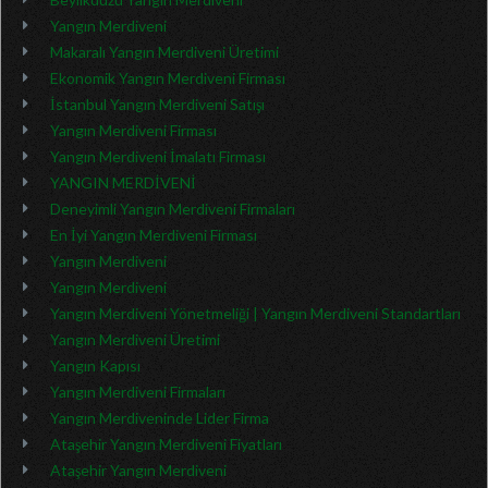
Yangın Merdiveni
Makaralı Yangın Merdiveni Üretimi
Ekonomik Yangın Merdiveni Firması
İstanbul Yangın Merdiveni Satışı
Yangın Merdiveni Firması
Yangın Merdiveni İmalatı Firması
YANGIN MERDİVENİ
Deneyimli Yangın Merdiveni Firmaları
En İyi Yangın Merdiveni Firması
Yangın Merdiveni
Yangın Merdiveni
Yangın Merdiveni Yönetmeliği | Yangın Merdiveni Standartları
Yangın Merdiveni Üretimi
Yangın Kapısı
Yangın Merdiveni Firmaları
Yangın Merdiveninde Lider Firma
Ataşehir Yangın Merdiveni Fiyatları
Ataşehir Yangın Merdiveni