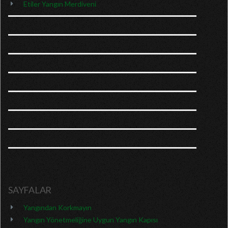
Etiler Yangın Merdiveni
SAYFALAR
Yangından Korkmayın
Yangın Yönetmeliğine Uygun Yangın Kapısı