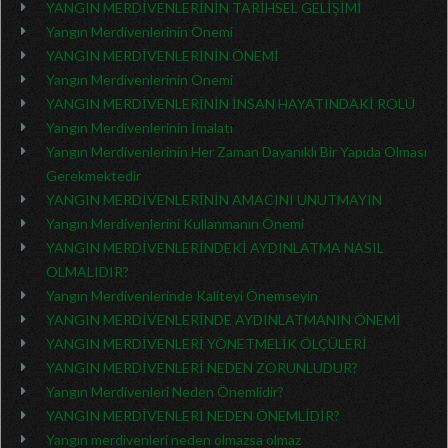
YANGIN MERDİVENLERİNİN TARİHSEL GELİŞİMİ
Yangın Merdivenlerinin Önemi
YANGIN MERDİVENLERİNİN ÖNEMİ
Yangın Merdivenlerinin Önemi
YANGIN MERDİVENLERİNİN İNSAN HAYATINDAKİ ROLÜ
Yangın Merdivenlerinin İmalatı
Yangın Merdivenlerinin Her Zaman Dayanıklı Bir Yapıda Olması
Gerekmektedir
YANGIN MERDİVENLERİNİN AMACINI UNUTMAYIN
Yangın Merdivenlerini Kullanmanın Önemi
YANGIN MERDİVENLERİNDEKİ AYDINLATMA NASIL
OLMALIDIR?
Yangın Merdivenlerinde Kaliteyi Önemseyin
YANGIN MERDİVENLERİNDE AYDINLATMANIN ÖNEMİ
YANGIN MERDİVENLERİ YÖNETMELİK ÖLÇÜLERİ
YANGIN MERDİVENLERİ NEDEN ZORUNLUDUR?
Yangın Merdivenleri Neden Önemlidir?
YANGIN MERDİVENLERİ NEDEN ÖNEMLİDİR?
Yangın merdivenleri neden olmazsa olmaz