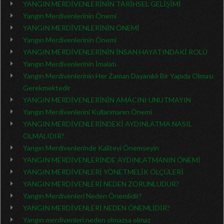
YANGIN MERDİVENLERİNİN TARİHSEL GELİŞİMİ
Yangın Merdivenlerinin Önemi
YANGIN MERDİVENLERİNİN ÖNEMİ
Yangın Merdivenlerinin Önemi
YANGIN MERDİVENLERİNİN İNSAN HAYATINDAKİ ROLÜ
Yangın Merdivenlerinin İmalatı
Yangın Merdivenlerinin Her Zaman Dayanıklı Bir Yapıda Olması
Gerekmektedir
YANGIN MERDİVENLERİNİN AMACINI UNUTMAYIN
Yangın Merdivenlerini Kullanmanın Önemi
YANGIN MERDİVENLERİNDEKİ AYDINLATMA NASIL
OLMALIDIR?
Yangın Merdivenlerinde Kaliteyi Önemseyin
YANGIN MERDİVENLERİNDE AYDINLATMANIN ÖNEMİ
YANGIN MERDİVENLERİ YÖNETMELİK ÖLÇÜLERİ
YANGIN MERDİVENLERİ NEDEN ZORUNLUDUR?
Yangın Merdivenleri Neden Önemlidir?
YANGIN MERDİVENLERİ NEDEN ÖNEMLİDİR?
Yangın merdivenleri neden olmazsa olmaz