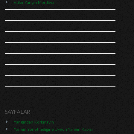
Etiler Yangın Merdiveni
SAYFALAR
Yangından Korkmayın
Yangın Yönetmeliğine Uygun Yangın Kapısı