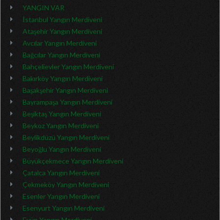
YANGIN VAR
İstanbul Yangın Merdiveni
Ataşehir Yangın Merdiveni
Avcılar Yangın Merdiveni
Bağcılar Yangın Merdiveni
Bahçelievler Yangın Merdiveni
Bakırköy Yangın Merdiveni
Başakşehir Yangın Merdiveni
Bayrampaşa Yangın Merdiveni
Beşiktaş Yangın Merdiveni
Beykoz Yangın Merdiveni
Beylikdüzü Yangın Merdiveni
Beyoğlu Yangın Merdiveni
Büyükçekmece Yangın Merdiveni
Çatalca Yangın Merdiveni
Çekmeköy Yangın Merdiveni
Esenler Yangın Merdiveni
Esenyurt Yangın Merdiveni
Eyüp Yangın Merdiveni