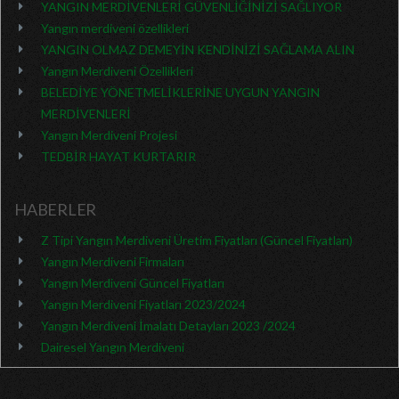
YANGIN MERDİVENLERİ GÜVENLİĞİNİZİ SAĞLIYOR
Yangın merdiveni özellikleri
YANGIN OLMAZ DEMEYİN KENDİNİZİ SAĞLAMA ALIN
Yangın Merdiveni Özellikleri
BELEDİYE YÖNETMELİKLERİNE UYGUN YANGIN
MERDİVENLERİ
Yangın Merdiveni Projesi
TEDBİR HAYAT KURTARIR
HABERLER
Z Tipi Yangın Merdiveni Üretim Fiyatları (Güncel Fiyatları)
Yangın Merdiveni Firmaları
Yangın Merdiveni Güncel Fiyatları
Yangın Merdiveni Fiyatları 2023/2024
Yangın Merdiveni İmalatı Detayları 2023 /2024
Dairesel Yangın Merdiveni