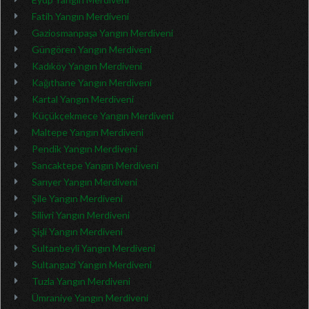
Fatih Yangın Merdiveni
Gaziosmanpaşa Yangın Merdiveni
Güngören Yangın Merdiveni
Kadıköy Yangın Merdiveni
Kağıthane Yangın Merdiveni
Kartal Yangın Merdiveni
Küçükçekmece Yangın Merdiveni
Maltepe Yangın Merdiveni
Pendik Yangın Merdiveni
Sancaktepe Yangın Merdiveni
Sarıyer Yangın Merdiveni
Şile Yangın Merdiveni
Silivri Yangın Merdiveni
Şişli Yangın Merdiveni
Sultanbeyli Yangın Merdiveni
Sultangazi Yangın Merdiveni
Tuzla Yangın Merdiveni
Ümraniye Yangın Merdiveni