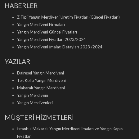
HABERLER
Z Tipi Yangın Merdiveni Üretim Fiyatları (Güncel Fiyatları)
Yangın Merdiveni Firmaları
Yangın Merdiveni Güncel Fiyatları
Yangın Merdiveni Fiyatları 2023/2024
Yangın Merdiveni İmalatı Detayları 2023 /2024
YAZILAR
Dairesel Yangın Merdiveni
Tek Kollu Yangın Merdiveni
Makaralı Yangın Merdiveni
Yangın Merdiveni
Yangın Merdivenleri
MÜŞTERİ HİZMETLERİ
İstanbul Makaralı Yangın Merdiveni İmalatı ve Yangın Kapısı
Fiyatları