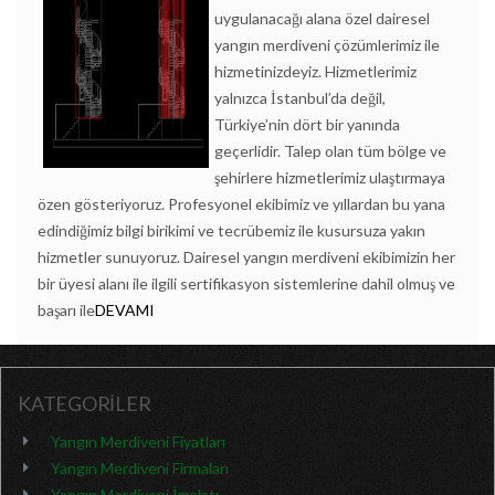
uygulanacağı alana özel dairesel
yangın merdiveni çözümlerimiz ile
hizmetinizdeyiz. Hizmetlerimiz
yalnızca İstanbul’da değil,
Türkiye’nin dört bir yanında
geçerlidir. Talep olan tüm bölge ve
şehirlere hizmetlerimiz ulaştırmaya
özen gösteriyoruz. Profesyonel ekibimiz ve yıllardan bu yana
edindiğimiz bilgi birikimi ve tecrübemiz ile kusursuza yakın
hizmetler sunuyoruz. Dairesel yangın merdiveni ekibimizin her
bir üyesi alanı ile ilgili sertifikasyon sistemlerine dahil olmuş ve
başarı ile
DEVAMI
KATEGORİLER
Yangın Merdiveni Fiyatları
Yangın Merdiveni Firmaları
Yangın Merdiveni İmalatı