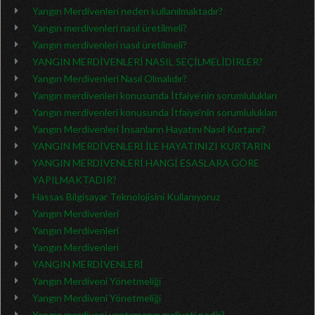
Yangın Merdivenleri neden kullanılmaktadır?
Yangın merdivenleri nasıl üretilmeli?
Yangın merdivenleri nasıl üretilmeli?
YANGIN MERDİVENLERİ NASIL SEÇİLMELİDİRLER?
Yangın Merdivenleri Nasıl Olmalıdır?
Yangın merdivenleri konusunda İtfaiye’nin sorumlulukları
Yangın merdivenleri konusunda İtfaiye’nin sorumlulukları
Yangın Merdivenleri İnsanların Hayatını Nasıl Kurtarır?
YANGIN MERDİVENLERİ İLE HAYATINIZI KURTARIN
YANGIN MERDİVENLERİ HANGİ ESASLARA GÖRE
YAPILMAKTADIR?
Hassas Bilgisayar Teknolojisini Kullanıyoruz
Yangın Merdivenleri
Yangın Merdivenleri
Yangın Merdivenleri
YANGIN MERDİVENLERİ
Yangın Merdiveni Yönetmeliği
Yangın Merdiveni Yönetmeliği
Yangın merdiveni yaptırmanın maliyeti nedir?