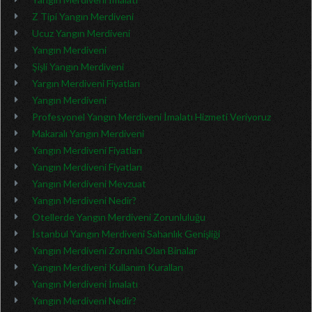
Z Tipi Yangın Merdiveni
Ucuz Yangın Merdiveni
Yangın Merdiveni
Şişli Yangın Merdiveni
Yargın Merdiveni Fiyatları
Yangın Merdiveni
Profesyonel Yangın Merdiveni İmalatı Hizmeti Veriyoruz
Makaralı Yangın Merdiveni
Yangın Merdiveni Fiyatları
Yangın Merdiveni Fiyatları
Yangın Merdiveni Mevzuat
Yangın Merdiveni Nedir?
Otellerde Yangın Merdiveni Zorunluluğu
İstanbul Yangın Merdiveni Sahanlık Genişliği
Yangın Merdiveni Zorunlu Olan Binalar
Yangın Merdiveni Kullanım Kuralları
Yangın Merdiveni İmalatı
Yangın Merdiveni Nedir?