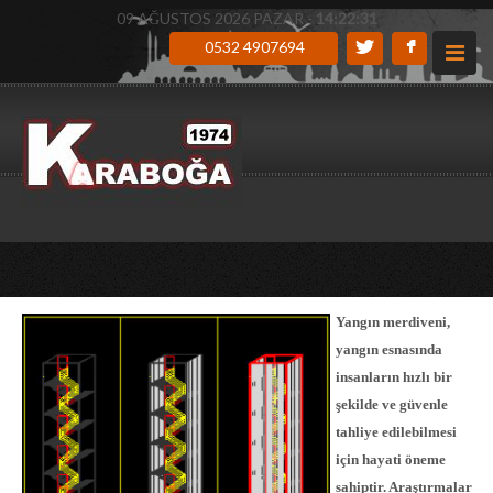
09 AĞUSTOS 2026 PAZAR -
14:22:32
0532 4907694
Yangın merdiveni,
yangın esnasında
insanların hızlı bir
şekilde ve güvenle
tahliye edilebilmesi
için hayati öneme
sahiptir. Araştırmalar