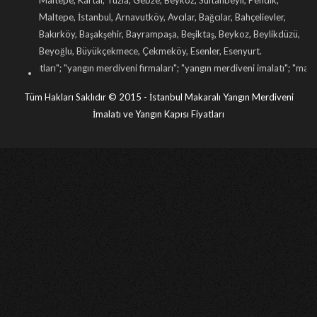
Maltepe, Kartal, Tuzla, Gebze, Beykoz, Sultanbeyli, Pendik,
Maltepe, İstanbul, Arnavutköy, Avcılar, Bağcılar, Bahçelievler,
Bakırköy, Başakşehir, Bayrampaşa, Beşiktaş, Beykoz, Beylikdüzü,
Beyoğlu, Büyükçekmece, Çekmeköy, Esenler, Esenyurt.
yangın merdiveni firmaları
"; "
yangın merdiveni imalatı
"; "
makaralı yangın merd
Tüm Hakları Saklıdır © 2015 - İstanbul Makaralı Yangın Merdiveni
İmalatı ve Yangın Kapısı Fiyatları