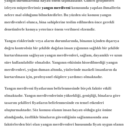
yangın durumlarında hayati önem taşımaktadır. Güncel gelişmeleri
izleyen müşterilerimiz
yangın merdiveni
konusunda yapılan ihmallerin
nelere mal olduğunu bilmektedirler. Bu yüzden söz konusu yangın
merdivenleri olunca, bina sahiplerine teslim edilmeden önce gerekli
denetimlerle konuya yeterince önem verilmesi elzemdir.
Yangın risklerinde veya alarm durumlarında, binanın içinden dışarıya
doğru kontrolsüz bir şekilde dağılan insan yığınının sağlıklı bir şekilde
kurtarılmasını sağlayan yangın merdivenleri, sağlam, dayanıklı ve uzun
süre kullanılabilir olmalıdır. Yangının etkisinin hissedilmediği yangın
merdivenleri, yoğun duman altında, yüzlerinde maskeli insanların da
kurtarılması için, profesyonel ekiplere yardımcı olmaktadır.
Yangın merdiveni fiyatlarının belirlenmesinde birçok faktör etkili
olmaktadır. Yangın merdivenlerinin yüksekliği, genişliği, binalara göre
tasarım şekilleri fiyatların belirlenmesinde en temel etkenleri
oluşturmaktadır. Söz konusu olanın insan hayatı olduğu göz önüne
alındığında, özellikle binaların güvenliğinin sağlanmasında ana
faktörlerden biri olan yangın merdivenleri hususunda fiyatı uygun olanın