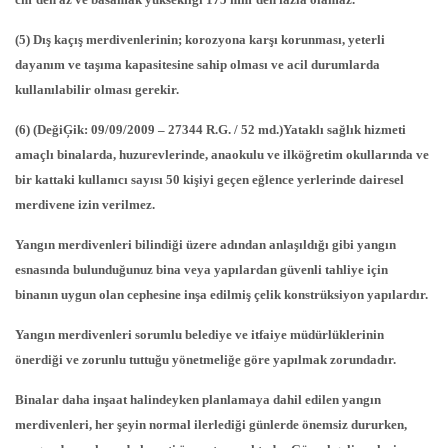
(5) Dış kaçış merdivenlerinin; korozyona karşı korunması, yeterli
dayanım ve taşıma kapasitesine sahip olması ve acil durumlarda
kullanılabilir olması gerekir.
(6) (DeğiĢik: 09/09/2009 – 27344 R.G. / 52 md.)Yataklı sağlık hizmeti
amaçlı binalarda, huzurevlerinde, anaokulu ve ilköğretim okullarında ve
bir kattaki kullanıcı sayısı 50 kişiyi geçen eğlence yerlerinde dairesel
merdivene izin verilmez.
Yangın merdivenleri bilindiği üzere adından anlaşıldığı gibi yangın
esnasında bulunduğunuz bina veya yapılardan güvenli tahliye için
binanın uygun olan cephesine inşa edilmiş çelik konstrüksiyon yapılardır.
Yangın merdivenleri sorumlu belediye ve itfaiye müdürlüklerinin
önerdiği ve zorunlu tuttuğu yönetmeliğe göre yapılmak zorundadır.
Binalar daha inşaat halindeyken planlamaya dahil edilen yangın
merdivenleri, her şeyin normal ilerlediği günlerde önemsiz dururken,