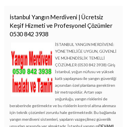
İstanbul Yangın Merdiveni | Ücretsiz
Keşif Hizmeti ve Profesyonel Çözümler
0530 842 3938
İSTANBUL YANGIN MERDİVENİ:
YÖNETMELİĞE UYGUN, GÜVENLİ
VE MÜHENDİSLİK TEMELLİ
ÇÖZÜMLER (0530 842 3938) Giriş
İstanbul, yoğun nüfusu ve yüksek
katlı yapılaşması ile yangın güvenliği
açısından özel planlama gerektiren
bir metropoldür. Artan yapı
yoğunluğu, yangın risklerini de
beraberinde getirmekte ve bu risklerin kontrol altına alınması
için teknik çözümleri zorunlu hale getirmektedir. Bu bağlamda
yangın merdiveni sistemleri, yapıların vazgeçilmez güvenlik
unsurları arasında yer almaktadır. İstanbul yangın m
DEVAMI