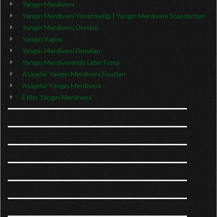
Yangın Merdiveni
Yangın Merdiveni Yönetmeliği | Yangın Merdiveni Standartları
Yangın Merdiveni Üretimi
Yangın Kapısı
Yangın Merdiveni Firmaları
Yangın Merdiveninde Lider Firma
Ataşehir Yangın Merdiveni Fiyatları
Ataşehir Yangın Merdiveni
Etiler Yangın Merdiveni