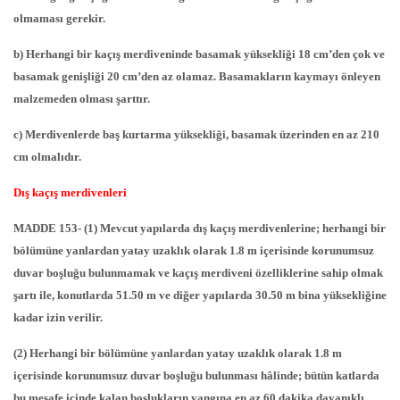
olmaması gerekir.
b) Herhangi bir kaçış merdiveninde basamak yüksekliği 18 cm’den çok ve
basamak genişliği 20 cm’den az olamaz. Basamakların kaymayı önleyen
malzemeden olması şarttır.
c) Merdivenlerde baş kurtarma yüksekliği, basamak üzerinden en az 210
cm olmalıdır.
Dış kaçış merdivenleri
MADDE 153- (1) Mevcut yapılarda dış kaçış merdivenlerine; herhangi bir
bölümüne yanlardan yatay uzaklık olarak 1.8 m içerisinde korunumsuz
duvar boşluğu bulunmamak ve kaçış merdiveni özelliklerine sahip olmak
şartı ile, konutlarda 51.50 m ve diğer yapılarda 30.50 m bina yüksekliğine
kadar izin verilir.
(2) Herhangi bir bölümüne yanlardan yatay uzaklık olarak 1.8 m
içerisinde korunumsuz duvar boşluğu bulunması hâlinde; bütün katlarda
bu mesafe içinde kalan boşlukların yangına en az 60 dakika dayanıklı