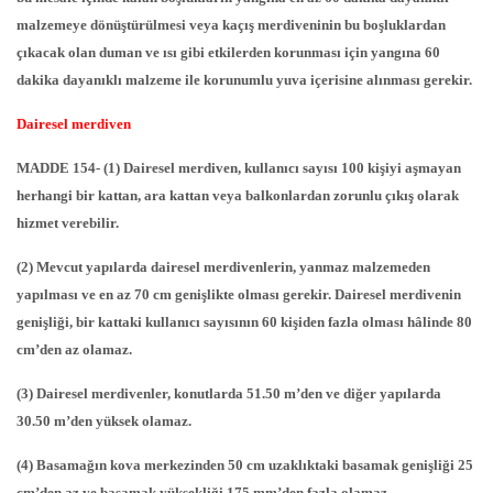
malzemeye dönüştürülmesi veya kaçış merdiveninin bu boşluklardan
çıkacak olan duman ve ısı gibi etkilerden korunması için yangına 60
dakika dayanıklı malzeme ile korunumlu yuva içerisine alınması gerekir.
Dairesel merdiven
MADDE 154- (1) Dairesel merdiven, kullanıcı sayısı 100 kişiyi aşmayan
herhangi bir kattan, ara kattan veya balkonlardan zorunlu çıkış olarak
hizmet verebilir.
(2) Mevcut yapılarda dairesel merdivenlerin, yanmaz malzemeden
yapılması ve en az 70 cm genişlikte olması gerekir. Dairesel merdivenin
genişliği, bir kattaki kullanıcı sayısının 60 kişiden fazla olması hâlinde 80
cm’den az olamaz.
(3) Dairesel merdivenler, konutlarda 51.50 m’den ve diğer yapılarda
30.50 m’den yüksek olamaz.
(4) Basamağın kova merkezinden 50 cm uzaklıktaki basamak genişliği 25
cm’den az ve basamak yüksekliği 175 mm’den fazla olamaz.