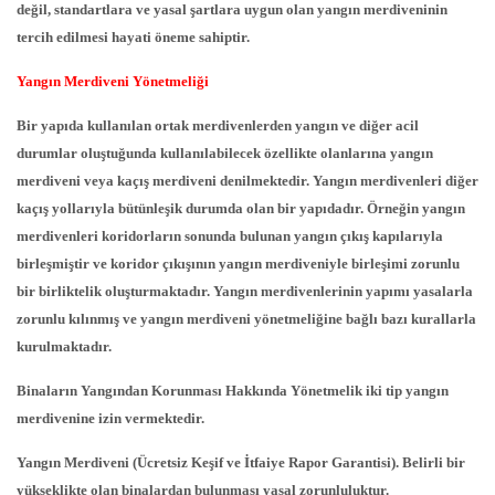
değil, standartlara ve yasal şartlara uygun olan yangın merdiveninin
tercih edilmesi hayati öneme sahiptir.
Yangın Merdiveni Yönetmeliği
Bir yapıda kullanılan ortak merdivenlerden yangın ve diğer acil
durumlar oluştuğunda kullanılabilecek özellikte olanlarına yangın
merdiveni veya kaçış merdiveni denilmektedir. Yangın merdivenleri diğer
kaçış yollarıyla bütünleşik durumda olan bir yapıdadır. Örneğin yangın
merdivenleri koridorların sonunda bulunan yangın çıkış kapılarıyla
birleşmiştir ve koridor çıkışının yangın merdiveniyle birleşimi zorunlu
bir birliktelik oluşturmaktadır. Yangın merdivenlerinin yapımı yasalarla
zorunlu kılınmış ve yangın merdiveni yönetmeliğine bağlı bazı kurallarla
kurulmaktadır.
Binaların Yangından Korunması Hakkında Yönetmelik iki tip yangın
merdivenine izin vermektedir.
Yangın Merdiveni (Ücretsiz Keşif ve İtfaiye Rapor Garantisi). Belirli bir
yükseklikte olan binalardan bulunması yasal zorunluluktur.