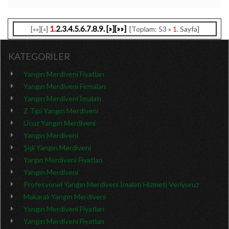
1.
2.
3.
4.
5.
6.
7.
8.
9.
[»]
[»»]
[««][«]
[Toplam: 53 »
1.
Sayfa]
KATEGORİLER
Yangın Merdiveni Fiyatları
Yangın Merdiveni Firmaları
Yangın Merdiveni İmalatı
Z Tipi Yangın Merdiveni
Ucuz Yangın Merdiveni
Yangın Merdiveni
Şişli Yangın Merdiveni
Yargın Merdiveni Fiyatları
Yangın Merdiveni
Profesyonel Yangın Merdiveni İmalatı Hizmeti Veriyoruz
Makaralı Yangın Merdiveni
Yangın Merdiveni Fiyatları
Yangın Merdiveni Fiyatları