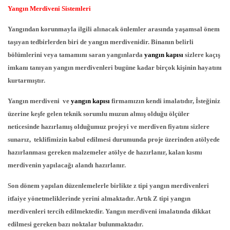
Yangın Merdiveni Sistemleri
Yangından korunmayla ilgili alınacak önlemler arasında yaşamsal önem
taşıyan tedbirlerden biri de yangın merdivenidir. Binanın belirli
bölümlerini veya tamamını saran yangınlarda
yangın kapısı
sizlere kaçış
imkanı tanıyan yangın merdivenleri bugüne kadar birçok kişinin hayatını
kurtarmıştır.
Yangın merdiveni ve
yangın kapısı
firmamızın kendi imalatıdır, İsteğiniz
üzerine keşfe gelen teknik sorumlu muzun almış olduğu ölçüler
neticesinde hazırlamış olduğumuz projeyi ve merdiven fiyatını sizlere
sunarız, teklifimizin kabul edilmesi durumunda proje üzerinden atölyede
hazırlanması gereken malzemeler atölye de hazırlanır, kalan kısmı
merdivenin yapılacağı alandı hazırlanır.
Son dönem yapılan düzenlemelerle birlikte z tipi yangın merdivenleri
itfaiye yönetmeliklerinde yerini almaktadır. Artık Z tipi yangın
merdivenleri tercih edilmektedir. Yangın merdiveni imalatında dikkat
edilmesi gereken bazı noktalar bulunmaktadır.