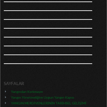
SAYFALAR
Yangından Korkmayın
Yangın Yönetmeliğine Uygun Yangın Kapısı
YANGIN MERDİVENLERİNİN TARİHSEL GELİŞİMİ