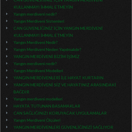
KULLANMAYI İHMAL ETMEYİN
Yangın merdiveni nedir?
Yangın Merdiveni Sistemleri
CAN GÜVENLİĞİNİZ İÇİN YANGIN MERDİVENİ
KULLANMAYI İHMAL ETMEYİN
Yangın Merdiveni Nedir?
Yangın Merdiveni Neden Yapılmalıdır?
YANGIN MERDİVENİ BİZİM İŞİMİZ
Yangın merdiveni nedir?
Yangın Merdiveni Modelleri
YANGIN MERDİVENLERİ İLE HAYAT KURTARIN
YANGIN MERDİVENİ SİZ VE HAYATINIZ ARASINDAKİ
BAĞDIR
Yangın merdiveni modelleri
HAYATA TUTUNAN BASAMAKLAR
CAN SAĞLIĞINIZI KORUYACAK UYGULAMALAR
Yangın Merdiveni Ölçüleri
YANGIN MERDİVENLERİ GÜVENLİĞİNİZİ SAĞLIYOR