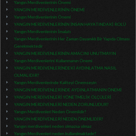
Yangın Merdivenlerinin Önemi
YANGIN MERDİVENLERİNİN ÖNEMİ
Yangın Merdivenlerinin Önemi
YANGIN MERDİVENLERİNİN İNSAN HAYATINDAKİ ROLÜ
Yangın Merdivenlerinin İmalatı
Yangın Merdivenlerinin Her Zaman Dayanıklı Bir Yapıda Olması
Gerekmektedir
YANGIN MERDİVENLERİNİN AMACINI UNUTMAYIN
Yangın Merdivenlerini Kullanmanın Önemi
YANGIN MERDİVENLERİNDEKİ AYDINLATMA NASIL
OLMALIDIR?
Yangın Merdivenlerinde Kaliteyi Önemseyin
YANGIN MERDİVENLERİNDE AYDINLATMANIN ÖNEMİ
YANGIN MERDİVENLERİ YÖNETMELİK ÖLÇÜLERİ
YANGIN MERDİVENLERİ NEDEN ZORUNLUDUR?
Yangın Merdivenleri Neden Önemlidir?
YANGIN MERDİVENLERİ NEDEN ÖNEMLİDİR?
Yangın merdivenleri neden olmazsa olmaz
Yangın Merdivenleri neden kullanılmaktadır?