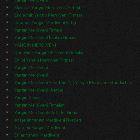
Makaralı Yangın Merdiveni Üretimi
Ekonomik Yangın Merdiveni Firması
İstanbul Yangın Merdiveni Satışı
Yangın Merdiveni Firması
Yangın Merdiveni İmalatı Firması
YANGIN MERDİVENİ
Deneyimli Yangın Merdiveni Firmaları
En İyi Yangın Merdiveni Firması
Yangın Merdiveni
Yangın Merdiveni
Yangın Merdiveni Yönetmeliği | Yangın Merdiveni Standartları
Yangın Merdiveni Üretimi
Yangın Kapısı
Yangın Merdiveni Firmaları
Yangın Merdiveninde Lider Firma
Ataşehir Yangın Merdiveni Fiyatları
Ataşehir Yangın Merdiveni
Etiler Yangın Merdiveni