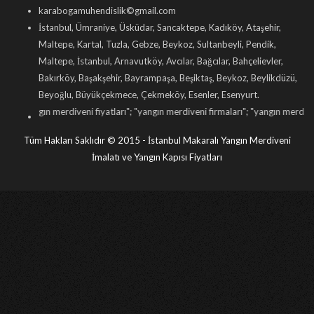
karabogamuhendislik©gmail.com
İstanbul, Ümraniye, Üsküdar, Sancaktepe, Kadıköy, Ataşehir,
Maltepe, Kartal, Tuzla, Gebze, Beykoz, Sultanbeyli, Pendik,
Maltepe, İstanbul, Arnavutköy, Avcılar, Bağcılar, Bahçelievler,
Bakırköy, Başakşehir, Bayrampaşa, Beşiktaş, Beykoz, Beylikdüzü,
Beyoğlu, Büyükçekmece, Çekmeköy, Esenler, Esenyurt.
erdiveni fiyatları
"; "
yangın merdiveni firmaları
"; "
yangın merdiveni imalatı
"; "
m
Tüm Hakları Saklıdır © 2015 - İstanbul Makaralı Yangın Merdiveni
İmalatı ve Yangın Kapısı Fiyatları