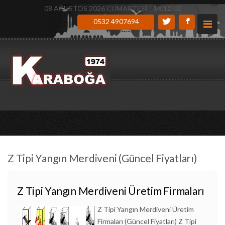
08 AĞUSTOS 2026 CUMARTESİ -
14:10:03
0532 4907694
Z Tipi Yangın Merdiveni (Güncel Fiyatları)
Z Tipi Yangın Merdiveni Üretim Firmaları
Z Tipi Yangın Merdiveni Üretim
Firmaları (Güncel Fiyatları) Z Tipi