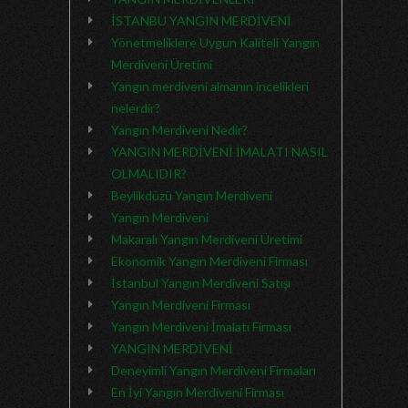
İSTANBU YANGIN MERDİVENİ
Yönetmeliklere Uygun Kaliteli Yangın
Merdiveni Üretimi
Yangın merdiveni almanın incelikleri
nelerdir?
Yangın Merdiveni Nedir?
YANGIN MERDİVENİ İMALATI NASIL
OLMALIDIR?
Beylikdüzü Yangın Merdiveni
Yangın Merdiveni
Makaralı Yangın Merdiveni Üretimi
Ekonomik Yangın Merdiveni Firması
İstanbul Yangın Merdiveni Satışı
Yangın Merdiveni Firması
Yangın Merdiveni İmalatı Firması
YANGIN MERDİVENİ
Deneyimli Yangın Merdiveni Firmaları
En İyi Yangın Merdiveni Firması