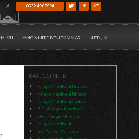
0532 4907694
MALATI
YANGIN MERDIVENI FIRMALARI
İLETİŞİM
KATEGORİLER
Yangın Merdiveni Fiyatları
Yangın Merdiveni Firmaları
Yangın Merdiveni İmalatı
Z Tipi Yangın Merdiveni
Ucuz Yangın Merdiveni
Yangın Merdiveni
Şişli Yangın Merdiveni
r.
Yargın Merdiveni Fiyatları