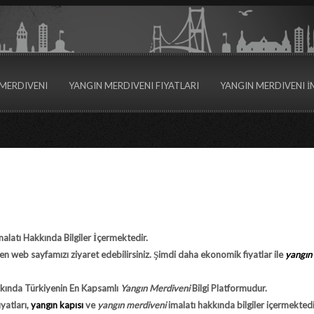
MERDIVENI
YANGIN MERDIVENI FIYATLARI
YANGIN MERDIVENI İ
alatı Hakkında Bilgiler İçermektedir.
en web sayfamızı ziyaret edebilirsiniz. Şimdi daha ekonomik fiyatlar ile
yangın
kında Türkiyenin En Kapsamlı
Yangın Merdiveni
Bilgi Platformudur.
iyatları,
yangın kapısı
ve
yangın merdiveni
imalatı hakkında bilgiler içermektedi