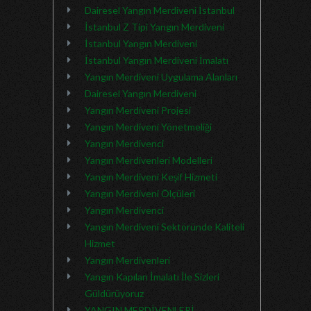
Dairesel Yangın Merdiveni İstanbul
İstanbul Z Tipi Yangın Merdiveni
İstanbul Yangın Merdiveni
İstanbul Yangın Merdiveni İmalatı
Yangın Merdiveni Uygulama Alanları
Dairesel Yangın Merdiveni
Yangın Merdiveni Projesi
Yangın Merdiveni Yönetmeliği
Yangın Merdivenci
Yangın Merdivenleri Modelleri
Yangın Merdiveni Keşif Hizmeti
Yangın Merdiveni Ölçüleri
Yangın Merdivenci
Yangın Merdiveni Sektöründe Kaliteli
Hizmet
Yangın Merdivenleri
Yangın Kapıları İmalatı İle Sizleri
Güldürüyoruz
YANGIN MERDİVENLERİ