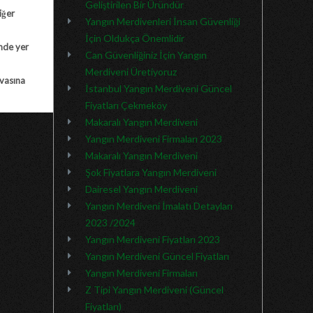
Geliştirilen Bir Üründür
iğer
Yangın Merdivenleri İnsan Güvenliği
İçin Oldukça Önemlidir
nde yer
Can Güvenliğiniz İçin Yangın
Merdiveni Üretiyoruz
uvasına
İstanbul Yangın Merdiveni Güncel
Fiyatları Çekmeköy
Makaralı Yangın Merdiveni
Yangın Merdiveni Firmaları 2023
Makaralı Yangın Merdiveni
Şok Fiyatlara Yangın Merdiveni
Dairesel Yangın Merdiveni
Yangın Merdiveni İmalatı Detayları
2023 /2024
Yangın Merdiveni Fiyatları 2023
Yangın Merdiveni Güncel Fiyatları
Yangın Merdiveni Firmaları
Z Tipi Yangın Merdiveni (Güncel
Fiyatları)