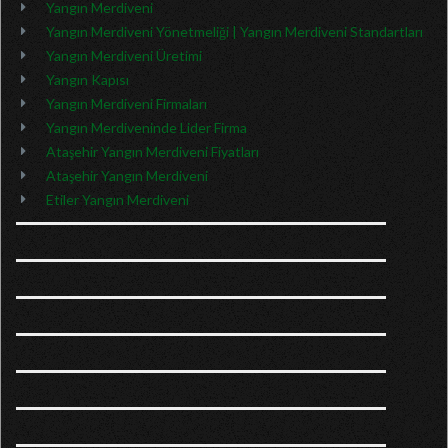
Yangın Merdiveni
Yangın Merdiveni Yönetmeliği | Yangın Merdiveni Standartları
Yangın Merdiveni Üretimi
Yangın Kapısı
Yangın Merdiveni Firmaları
Yangın Merdiveninde Lider Firma
Ataşehir Yangın Merdiveni Fiyatları
Ataşehir Yangın Merdiveni
Etiler Yangın Merdiveni