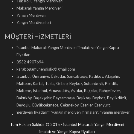
Tek Kollu Yangın Merdiveni
Makaralı Yangın Merdiveni
Yangın Merdiveni
Yangın Merdivenleri
MÜŞTERİ HİZMETLERİ
İstanbul Makaralı Yangın Merdiveni İmalatı ve Yangın Kapısı
Fiyatları
0532 4907694
karabogamuhendislik©gmail.com
İstanbul, Ümraniye, Üsküdar, Sancaktepe, Kadıköy, Ataşehir,
Maltepe, Kartal, Tuzla, Gebze, Beykoz, Sultanbeyli, Pendik,
Maltepe, İstanbul, Arnavutköy, Avcılar, Bağcılar, Bahçelievler,
Bakırköy, Başakşehir, Bayrampaşa, Beşiktaş, Beykoz, Beylikdüzü,
Beyoğlu, Büyükçekmece, Çekmeköy, Esenler, Esenyurt.
ni fiyatları
"; "
yangın merdiveni firmaları
"; "
yangın merdiveni imalatı
"; "
makara
Tüm Hakları Saklıdır © 2015 - İstanbul Makaralı Yangın Merdiveni
İmalatı ve Yangın Kapısı Fiyatları