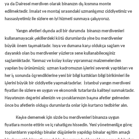
ya da Dairesel merdiven olarak binanızın dış kısmına monte
edilmektedir. İmalat ve montaj sırasındaki uzmanlığımız ciddiyetimiz ve
hassasiyetimiz ile sizlere en iyi hizmeti sunmaya çalışıyoruz.
Yangın afetleri dışında acil bir durumda binanızı merdivenleri
kullanamayacak şekillerdeki kötü durumlarda yine bu merdivenler
büyük önem taşımaktadır. Isıya ve dumana karşı oldukça sağlam ve
dayanıklı olan bu merdivenler yüzlerce sene kullanabileceğiniz
sağlamlıktadır. Yanmaz ve kolay kolay yıpranmaz malzemelerden
yapılan bu ürünümüzü; uzman kadromuzun işlerini severek yaptıkları ve
her iş sonunda öğrendiklerine yeni bir bilgi kattıkları bilgi birikimleri ile
işlerini büyük bir ciddiyetle yapmaktadırlar.
İstanbul yangın merdiveni
fiyatları ile sizlere en uygun ve ekonomik tutarlarda kaliteyi sunmaktadır.
Hayatınızın değerini ailenizin ve çocuklarınızın başına afetler gelmeden
önce bu afetlerin olduğu durumlarda onlar için kurtarıcı tedbirler alın.
Keşke dememek için sizde bu merdivenleri binanıza uygun
fiyatlara monte ettirin ve iç rahatlığını hissedin. Yeni yönetmenliğe göre;
toplantıların yapıldığı binalar düğünlerin yapıldığı binalar eğitim amaçlı