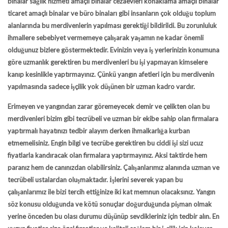
binalar sağlık hizmeti amaçlı binalar cezaevleri konaklama amaçlı binalar
ticaret amaçlı binalar ve büro binaları gibi insanların çok olduğu toplum
alanlarında bu merdivenlerin yapılması gerektiği bildirildi. Bu zorunluluk
ihmallere sebebiyet vermemeye çalışarak yaşamın ne kadar önemli
olduğunuz bizlere göstermektedir. Evinizin veya iş yerlerinizin konumuna
göre uzmanlık gerektiren bu merdivenleri bu işi yapmayan kimselere
kanıp kesinlikle yaptırmayınız. Çünkü yangın afetleri için bu merdivenin
yapılmasında sadece işçilik yok düşünen bir uzman kadro vardır.
Erimeyen ve yangından zarar göremeyecek demir ve çelikten olan bu
merdivenleri bizim gibi tecrübeli ve uzman bir ekibe sahip olan firmalara
yaptırmalı hayatınızı tedbir alayım derken ihmalkarlığa kurban
etmemelisiniz. Engin bilgi ve tecrübe gerektiren bu ciddi işi sizi ucuz
fiyatlarla kandıracak olan firmalara yaptırmayınız. Aksi taktirde hem
paranız hem de canınızdan olabilirsiniz. Çalışanlarımız alanında uzman ve
tecrübeli ustalardan oluşmaktadır. İşlerini severek yapan bu
çalışanlarımız ile bizi tercih ettiğinize iki kat memnun olacaksınız. Yangın
söz konusu olduğunda ve kötü sonuçlar doğurduğunda pişman olmak
yerine önceden bu olası durumu düşünüp sevdikleriniz için tedbir alın. En