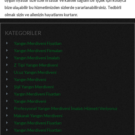
uygun fiyatlar size özel fırsatlar ve kaliteli sağlam bir işçilik için kolayca
bize ulaşabilir bu hizmetimizden sizlerde yararlanabilirsiniz. Tedbirli
olmak sizin ve ailenizin hayatlarını kurtarır.
KATEGORİLER
Yangın Merdiveni Fiyatları
Yangın Merdiveni Firmaları
Yangın Merdiveni İmalatı
Z Tipi Yangın Merdiveni
Ucuz Yangın Merdiveni
Yangın Merdiveni
Şişli Yangın Merdiveni
Yargın Merdiveni Fiyatları
Yangın Merdiveni
Profesyonel Yangın Merdiveni İmalatı Hizmeti Veriyoruz
Makaralı Yangın Merdiveni
Yangın Merdiveni Fiyatları
Yangın Merdiveni Fiyatları