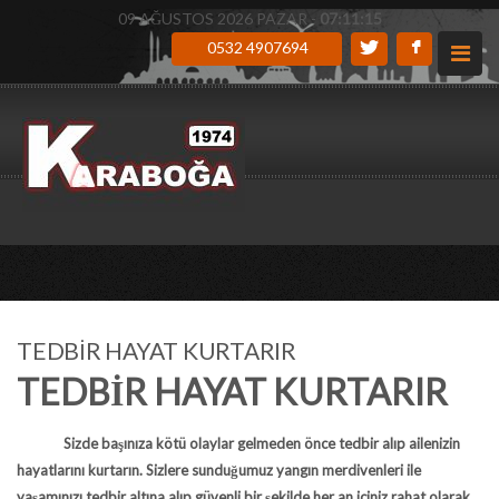
09 AĞUSTOS 2026 PAZAR -
07:11:16
0532 4907694
TEDBİR HAYAT KURTARIR
TEDBİR HAYAT KURTARIR
Sizde başınıza kötü olaylar gelmeden önce tedbir alıp ailenizin
hayatlarını kurtarın. Sizlere sunduğumuz
yangın merdivenleri
ile
yaşamınızı tedbir altına alıp güvenli bir şekilde her an içiniz rahat olarak