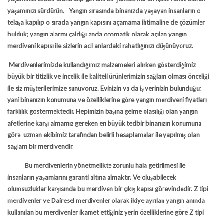
yaşamınızı sürdürün. Yangın sırasında binanızda yaşayan insanların o
telaşa kapılıp o sırada yangın kapısını açamama ihtimaline de çözümler
bulduk; yangın alarmı çaldığı anda otomatik olarak açılan
yangın
merdiveni
kapısı ile sizlerin acil anlardaki rahatlığınızı düşünüyoruz.
Merdivenlerimizde kullandığımız malzemeleri alırken gösterdiğimiz
büyük bir titizlik ve incelik ile kaliteli ürünlerimizin sağlam olması önceliği
ile siz müşterilerimize sunuyoruz. Evinizin ya da iş yerinizin bulunduğu;
yani binanızın konumuna ve özelliklerine göre
yangın merdiveni fiyatları
farklılık göstermektedir. Hepimizin başına gelme olasılığı olan yangın
afetlerine karşı almamız gereken en büyük tedbir binanızın konumuna
göre uzman ekibimiz tarafından belirli hesaplamalar ile yapılmış olan
sağlam bir merdivendir.
Bu merdivenlerin yönetmelikte zorunlu hala getirilmesi ile
insanların yaşamlarını garanti altına almaktır. Ve oluşabilecek
olumsuzluklar karşısında bu merdiven bir çıkış kapısı görevindedir. Z tipi
merdivenler ve Dairesel merdivenler olarak ikiye ayrılan yangın anında
kullanılan bu merdivenler ikamet ettiğiniz yerin özelliklerine göre Z tipi