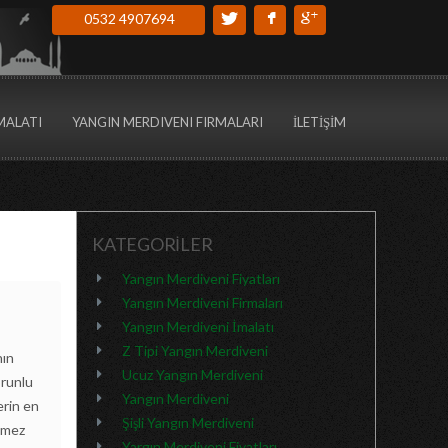
0532 4907694
MALATI
YANGIN MERDIVENI FIRMALARI
İLETİŞİM
KATEGORİLER
Yangın Merdiveni Fiyatları
Yangın Merdiveni Firmaları
Yangın Merdiveni İmalatı
Z Tipi Yangın Merdiveni
nın
Ucuz Yangın Merdiveni
orunlu
Yangın Merdiveni
erin en
Şişli Yangın Merdiveni
remez
Yargın Merdiveni Fiyatları