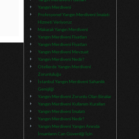
Yangın Merdiveni
Profesyonel Yangın Merdiveni İmalatı
Hizmeti Veriyoruz
Makaralı Yangın Merdiveni
Yangın Merdiveni Fiyatları
Yangın Merdiveni Fiyatları
Yangın Merdiveni Mevzuat
Yangın Merdiveni Nedir?
Otellerde Yangın Merdiveni
Zorunluluğu
İstanbul Yangın Merdiveni Sahanlık
Genişliği
Yangın Merdiveni Zorunlu Olan Binalar
Yangın Merdiveni Kullanım Kuralları
Yangın Merdiveni İmalatı
Yangın Merdiveni Nedir?
Yangın Merdiveni Yangın Anında
İnsanların Can Güvenliği İçin