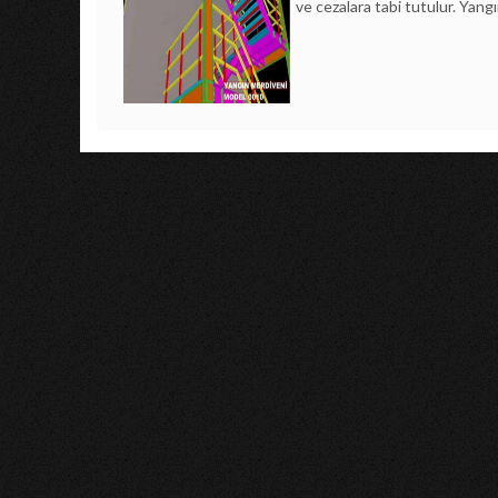
ve cezalara tabi tutulur. Yan