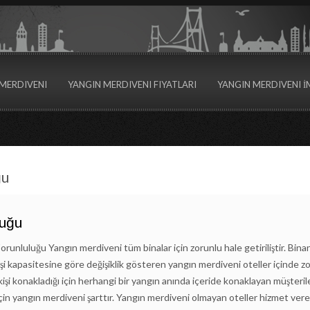
MERDIVENI
YANGIN MERDIVENI FIYATLARI
YANGIN MERDIVENI İ
ğu
luğu
unluluğu Yangın merdiveni tüm binalar için zorunlu hale getiriliştir. Bina
şi kapasitesine göre değişiklik gösteren yangın merdiveni oteller içinde z
işi konakladığı için herhangi bir yangın anında içeride konaklayan müşteril
 için yangın merdiveni şarttır. Yangın merdiveni olmayan oteller hizmet ve